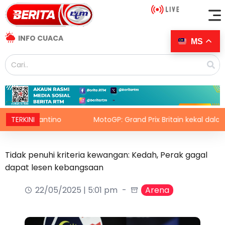
INFO CUACA
MS
a Infantino
TERKINI
MotoGP: Grand Prix Britain kekal dalam kale
Tidak penuhi kriteria kewangan: Kedah, Perak gagal
dapat lesen kebangsaan
22/05/2025 | 5:01 pm
Arena