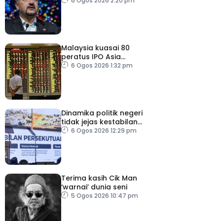
keyakinan pelabur masih
6 Ogos 2026 2:20 pm
kukuh
Malaysia kuasai 80
peratus IPO Asia
Tenggara, kumpul AS$1.4
6 Ogos 2026 1:32 pm
bilion separuh pertama
2026
Dinamika politik negeri
tidak jejas kestabilan
Kerajaan Perpaduan
6 Ogos 2026 12:29 pm
Persekutuan – TPM Zahid
Terima kasih Cik Man
‘warnai’ dunia seni
5 Ogos 2026 10:47 pm