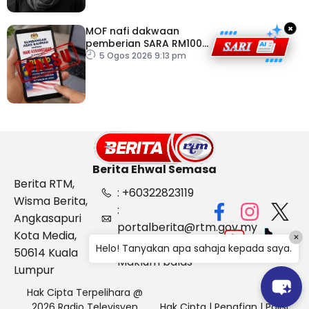
×
MOF nafi dakwaan
pemberian SARA RM100
sempena Hari
5 Ogos 2026 9:13 pm
Kebangsaan
Berita Ehwal Semasa
Berita RTM,
: +60322823119
Wisma Berita,
:
Angkasapuri
portalberita@rtm.gov.my
Kota Media,
×
: Aduan &
Helo! Tanyakan apa sahaja kepada saya.
50614 Kuala
Maklum balas
Lumpur
Hak Cipta Terpelihara @
2026 Radio Televisyen
Hak Cipta
|
Penafian
|
Polisi