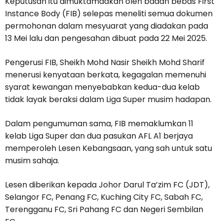
Keputusan itu dimuktamadkan oleh badan bebas First
Instance Body (FIB) selepas meneliti semua dokumen
permohonan dalam mesyuarat yang diadakan pada
13 Mei lalu dan pengesahan dibuat pada 22 Mei 2025.
Pengerusi FIB, Sheikh Mohd Nasir Sheikh Mohd Sharif
menerusi kenyataan berkata, kegagalan memenuhi
syarat kewangan menyebabkan kedua-dua kelab
tidak layak beraksi dalam Liga Super musim hadapan.
Dalam pengumuman sama, FIB memaklumkan 11
kelab Liga Super dan dua pasukan AFL A1 berjaya
memperoleh Lesen Kebangsaan, yang sah untuk satu
musim sahaja.
Lesen diberikan kepada Johor Darul Ta’zim FC (JDT),
Selangor FC, Penang FC, Kuching City FC, Sabah FC,
Terengganu FC, Sri Pahang FC dan Negeri Sembilan