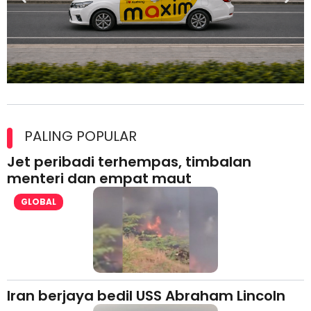
Maxim Malaysia dedah laporan keselamatan, pematuhan
lesen separuh pertama 2026
PALING POPULAR
Jet peribadi terhempas, timbalan
menteri dan empat maut
GLOBAL
Iran berjaya bedil USS Abraham Lincoln