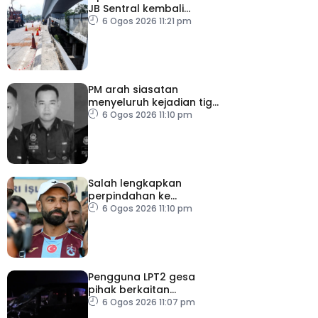
JB Sentral kembali
beroperasi
6 Ogos 2026 11:21 pm
PM arah siasatan
menyeluruh kejadian tiga
anggota polis maut
6 Ogos 2026 11:10 pm
akibat renjatan elektrik
Salah lengkapkan
perpindahan ke
Trabzonspor
6 Ogos 2026 11:10 pm
Pengguna LPT2 gesa
pihak berkaitan
pertingkat keselamatan
6 Ogos 2026 11:07 pm