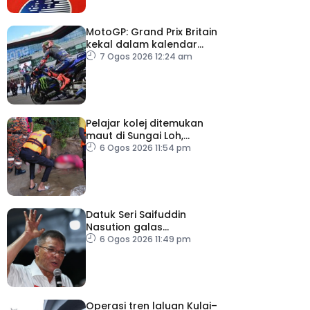
MotoGP: Grand Prix Britain
kekal dalam kalendar
hingga 2028
7 Ogos 2026 12:24 am
Pelajar kolej ditemukan
maut di Sungai Loh,
Dungun
6 Ogos 2026 11:54 pm
Datuk Seri Saifuddin
Nasution galas
sementara tugas
6 Ogos 2026 11:49 pm
Timbalan Presiden PKR
Operasi tren laluan Kulai–