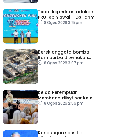
Tiada keperluan adakan
PRU lebih awal – DS Fahmi
8 Ogos 2026 3:15 pm
Berek anggota bomba
Rom purba ditemukan
berhampiran Colosseum
8 Ogos 2026 3:07 pm
Kelab Perempuan
Membaca diisytihar kelab
membaca terbesar di
8 Ogos 2026 2:56 pm
Malaysia
Kandungan sensitif: