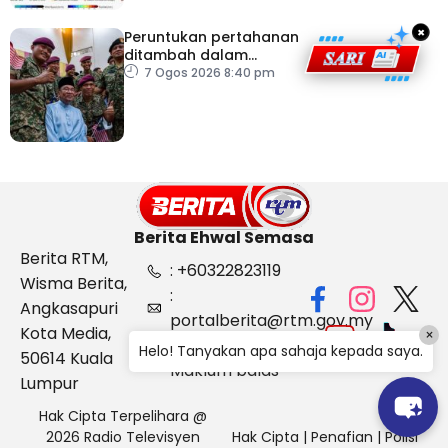
×
Peruntukan pertahanan
ditambah dalam
Belanjawan 2027
7 Ogos 2026 8:40 pm
Berita Ehwal Semasa
Berita RTM,
: +60322823119
Wisma Berita,
:
Angkasapuri
portalberita@rtm.gov.my
Kota Media,
×
: Aduan &
Helo! Tanyakan apa sahaja kepada saya.
50614 Kuala
Maklum balas
Lumpur
Hak Cipta Terpelihara @
2026 Radio Televisyen
Hak Cipta
|
Penafian
|
Polisi