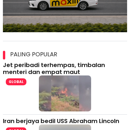
Maxim Malaysia dedah laporan keselamatan, pematuhan
lesen separuh pertama 2026
PALING POPULAR
Jet peribadi terhempas, timbalan
menteri dan empat maut
GLOBAL
Iran berjaya bedil USS Abraham Lincoln