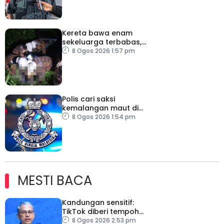
Kereta bawa enam
sekeluarga terbabas,
pemandu maut
8 Ogos 2026 1:57 pm
Polis cari saksi
kemalangan maut di
Jalan Setia Raja
8 Ogos 2026 1:54 pm
MESTI BACA
Kandungan sensitif:
TikTok diberi tempoh
perkukuh sistem
8 Ogos 2026 2:53 pm