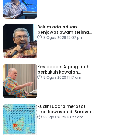
moderasi
Belum ada aduan
penjawat awam terima
tekanan daripada ahli
8 Ogos 2026 12:07 pm
politik
Kes dadah: Agong titah
perkukuh kawalan
lapangan terbang, pintu
8 Ogos 2026 11:17 am
masuk negara
Kualiti udara merosot,
lima kawasan di Sarawak
catat IPU tidak sihat
8 Ogos 2026 10:27 am