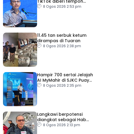
TikTok diberi tempoh
perkukuh sistem
8 Ogos 2026 2:53 pm
moderasi
11.45 tan serbuk ketum
dirampas di Tuaran
8 Ogos 2026 2:38 pm
Hampir 700 sertai Jelajah
AI MyMahir di SJKC Puay
Chai 2, terbesar setakat
8 Ogos 2026 2:35 pm
ini
Langkawi berpotensi
diangkat sebagai Hab
Digital Art Nomad tahun
8 Ogos 2026 2:13 pm
depan