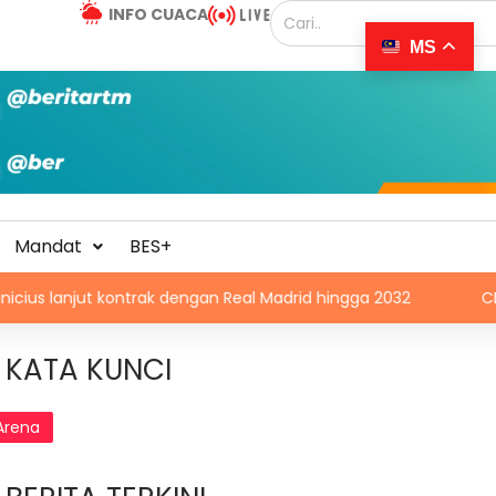
INFO CUACA
MS
Mandat
BES+
ontrak dengan Real Madrid hingga 2032
CDC Afrika pilih 
KATA KUNCI
Arena