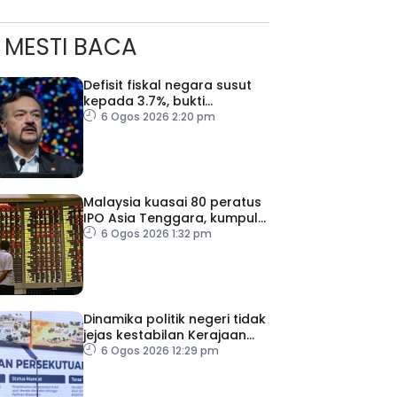
MESTI BACA
Defisit fiskal negara susut
kepada 3.7%, bukti
keyakinan pelabur masih
6 Ogos 2026 2:20 pm
kukuh
Malaysia kuasai 80 peratus
IPO Asia Tenggara, kumpul
AS$1.4 bilion separuh
6 Ogos 2026 1:32 pm
pertama 2026
Dinamika politik negeri tidak
jejas kestabilan Kerajaan
Perpaduan Persekutuan –
6 Ogos 2026 12:29 pm
TPM Zahid