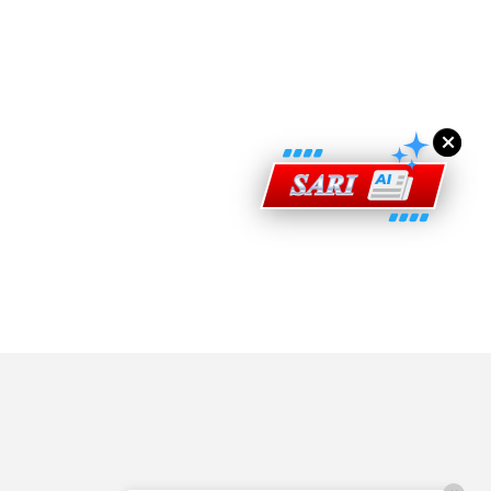
ad Perkasa SCORE Marathon 2026 Melalui Kerjasama
engaruh Larian Antarabangsa
×