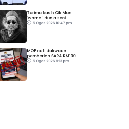
Terima kasih Cik Man
‘warnai’ dunia seni
5 Ogos 2026 10:47 pm
MOF nafi dakwaan
pemberian SARA RM100
sempena Hari Kebangsaan
5 Ogos 2026 9:13 pm