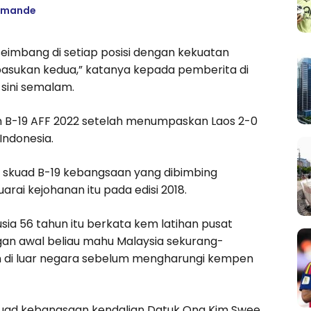
iomande
eimbang di setiap posisi dengan kekuatan
asukan kedua,” katanya kepada pemberita di
sini semalam.
n B-19 AFF 2022 setelah menumpaskan Laos 2-0
Indonesia.
la skuad B-19 kebangsaan yang dibimbing
rai kejohanan itu pada edisi 2018.
sia 56 tahun itu berkata kem latihan pusat
gan awal beliau mahu Malaysia sekurang-
 di luar negara sebelum mengharungi kempen
 skuad kebangsaan kendalian Datuk Ong Kim Swee