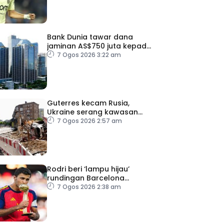
Bank Dunia tawar dana
jaminan AS$750 juta kepada
Indonesia bantu
7 Ogos 2026 3:22 am
perusahaan kecil
Guterres kecam Rusia,
Ukraine serang kawasan
awam
7 Ogos 2026 2:57 am
Rodri beri ‘lampu hijau’
rundingan Barcelona
dengan Man City
7 Ogos 2026 2:38 am