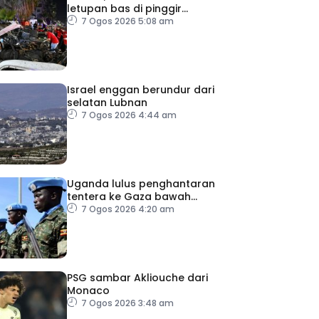
letupan bas di pinggir
Damsyik
7 Ogos 2026 5:08 am
Israel enggan berundur dari
selatan Lubnan
7 Ogos 2026 4:44 am
Uganda lulus penghantaran
tentera ke Gaza bawah
pelan pelucutan senjata
7 Ogos 2026 4:20 am
PSG sambar Akliouche dari
Monaco
7 Ogos 2026 3:48 am