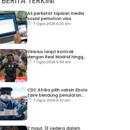
BERITA TERKINI
AS perketat tapisan media
sosial pemohon visa
7 Ogos 2026 6:20 am
Vinicius lanjut kontrak
dengan Real Madrid hingga
2032
7 Ogos 2026 5:56 am
CDC Afrika pilih vaksin Ebola
Zaire bendung penularan
wabak
7 Ogos 2026 5:32 am
2 maut, 13 cedera dalam