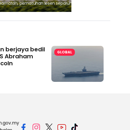
, pematuhan lesen separuh
Ajinomoto (Malaysia) Berh
aminoVITAL® Bersama Pemp
an berjaya bedil
GLOBAL
S Abraham
ncoln
m.gov.my