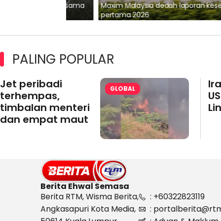
lalui Kerjasama
Maxim Malaysia dedah laporan keselamatan
pertama 2026
PALING POPULAR
Jet peribadi
Ir
GLOBAL
terhempas,
US
timbalan menteri
Li
dan empat maut
Berita Ehwal Semasa
Berita RTM, Wisma Berita,
: +60322823119
Angkasapuri Kota Media,
: portalberita@rt