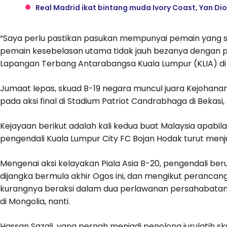
Real Madrid ikat bintang muda Ivory Coast, Yan D
“Saya perlu pastikan pasukan mempunyai pemain yang s
pemain kesebelasan utama tidak jauh bezanya dengan p
Lapangan Terbang Antarabangsa Kuala Lumpur (KLIA) di 
Jumaat lepas, skuad B-19 negara muncul juara Kejohana
pada aksi final di Stadium Patriot Candrabhaga di Bekasi, 
Kejayaan berikut adalah kali kedua buat Malaysia apabi
pengendali Kuala Lumpur City FC Bojan Hodak turut menjua
Mengenai aksi kelayakan Piala Asia B-20, pengendali beru
dijangka bermula akhir Ogos ini, dan mengikut perancan
kurangnya beraksi dalam dua perlawanan persahabatan
di Mongolia, nanti.
Hassan Sazali, yang pernah menjadi penolong jurulatih