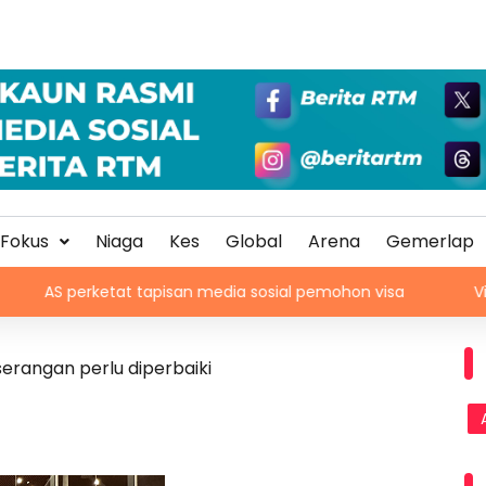
Fokus
Niaga
Kes
Global
Arena
Gemerlap
at tapisan media sosial pemohon visa
Vinicius lanjut k
serangan perlu diperbaiki