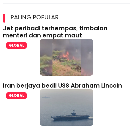
Maxim Malaysia dedah laporan keselamatan, pematuhan
lesen separuh pertama 2026
PALING POPULAR
Jet peribadi terhempas, timbalan
menteri dan empat maut
GLOBAL
Iran berjaya bedil USS Abraham Lincoln
GLOBAL