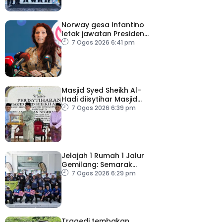
Norway gesa Infantino
letak jawatan Presiden
FIFA
7 Ogos 2026 6:41 pm
Masjid Syed Sheikh Al-
Hadi diisytihar Masjid
Pelancongan Negeri
7 Ogos 2026 6:39 pm
P.Pinang
Jelajah 1 Rumah 1 Jalur
Gemilang: Semarak
semangat patriotisme
7 Ogos 2026 6:29 pm
rakyat
Tragedi tembakan