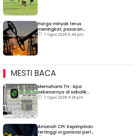
Harga minyak terus
meningkat, pasaran
saham merosot ekoran
7 Ogos 2026 5:48 pm
kebimbangan baharu di
Selat Hormuz
MESTI BACA
Memahami TH : Apa
sebenarnya di sebalik
angka
7 Ogos 2026 4:28 pm
Amanah CPI: Kepimpinan
tertinggi organisasi perlu