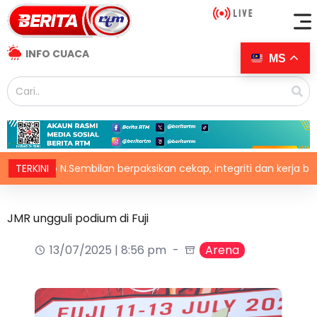
INFO CUACA
MS
xco N.Sembilan berpaksikan cekap, integriti dan kerja berpasu
TERKINI
JMR ungguli podium di Fuji
13/07/2025 | 8:56 pm
Arena