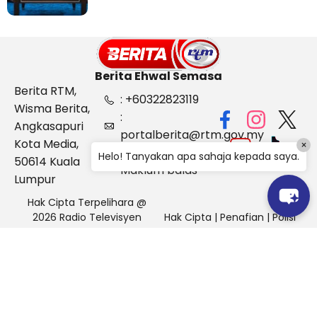
Berita Ehwal Semasa
Berita RTM,
: +60322823119
Wisma Berita,
:
Angkasapuri
portalberita@rtm.gov.my
Kota Media,
×
: Aduan &
Helo! Tanyakan apa sahaja kepada saya.
50614 Kuala
Maklum balas
Lumpur
Hak Cipta Terpelihara @
2026 Radio Televisyen
Hak Cipta
|
Penafian
|
Polisi
Malaysia, Berita Ehwal
Keselamatan
Semasa (BES)
Pihak Portal Berita RTM tidak bertanggungjawab terhadap
sebarang kehilangan atau kerosakan yang dialami kerana