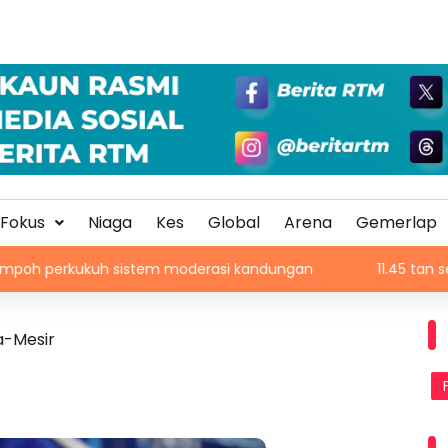
Fokus
Niaga
Kes
Global
Arena
Gemerlap
h sistem moderasi kandungan
11.45 tan serbuk ketum di
a-Mesir