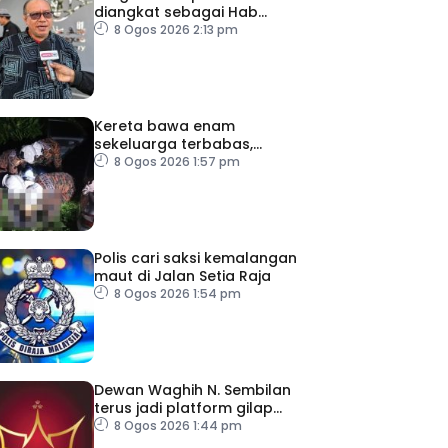
diangkat sebagai Hab
Digital Art Nomad tahun
8 Ogos 2026 2:13 pm
depan
Kereta bawa enam
sekeluarga terbabas,
pemandu maut
8 Ogos 2026 1:57 pm
Polis cari saksi kemalangan
maut di Jalan Setia Raja
8 Ogos 2026 1:54 pm
Dewan Waghih N. Sembilan
terus jadi platform gilap
kepimpinan belia
8 Ogos 2026 1:44 pm