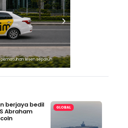
, pematuhan lesen separuh
Ajinomoto (Malaysia) Berh
aminoVITAL® Bersama Pemp
an berjaya bedil
GLOBAL
S Abraham
ncoln