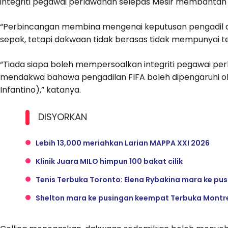
integriti pegawai perlawanan selepas Mesir membantah
“Perbincangan membina mengenai keputusan pengadil a
sepak, tetapi dakwaan tidak berasas tidak mempunyai te
“Tiada siapa boleh mempersoalkan integriti pegawai perl
mendakwa bahawa pengadilan FIFA boleh dipengaruhi ole
Infantino),” katanya.
DISYORKAN
Lebih 13,000 meriahkan Larian MAPPA XXI 2026
Klinik Juara MILO himpun 100 bakat cilik
Tenis Terbuka Toronto: Elena Rybakina mara ke p
Shelton mara ke pusingan keempat Terbuka Montr