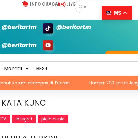
INFO CUACA
MS
Mandat
BES+
rampas di Tuaran
Hampir 700 sertai Jelajah AI MyMahir di
KATA KUNCI
FIFA
integriti
piala dunia