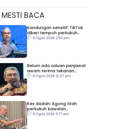
MESTI BACA
Kandungan sensitif: TikTok
diberi tempoh perkukuh
sistem moderasi kandungan
8 Ogos 2026 2:53 pm
Belum ada aduan penjawat
awam terima tekanan
daripada ahli politik
8 Ogos 2026 12:07 pm
Kes dadah: Agong titah
perkukuh kawalan
lapangan terbang, pintu
8 Ogos 2026 11:17 am
masuk negara