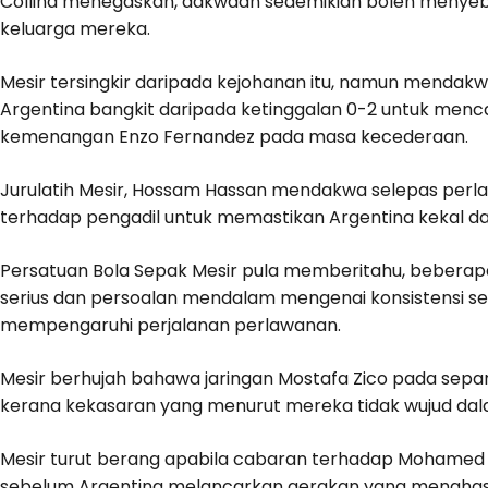
Collina menegaskan, dakwaan sedemikian boleh menye
keluarga mereka.
Mesir tersingkir daripada kejohanan itu, namun mendakw
Argentina bangkit daripada ketinggalan 0-2 untuk men
kemenangan Enzo Fernandez pada masa kecederaan.
Jurulatih Mesir, Hossam Hassan mendakwa selepas per
terhadap pengadil untuk memastikan Argentina kekal da
Persatuan Bola Sepak Mesir pula memberitahu, bebera
serius dan persoalan mendalam mengenai konsistensi se
mempengaruhi perjalanan perlawanan.
Mesir berhujah bahawa jaringan Mostafa Zico pada sepa
kerana kekasaran yang menurut mereka tidak wujud dal
Mesir turut berang apabila cabaran terhadap Mohamed S
sebelum Argentina melancarkan gerakan yang menghas