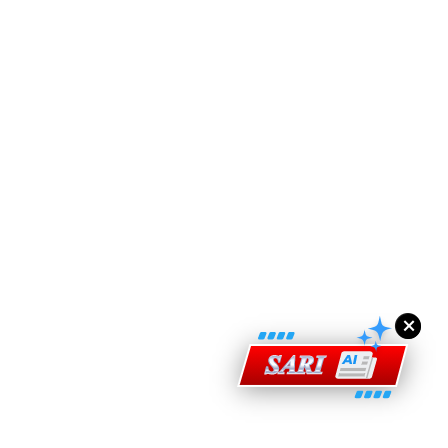
ad Perkasa SCORE Marathon 2026 Melalui Kerjasama
engaruh Larian Antarabangsa
×