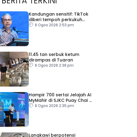
BERITA TERKINI
Kandungan sensitif: TikTok
diberi tempoh perkukuh
sistem moderasi kandungan
8 Ogos 2026 2:53 pm
11.45 tan serbuk ketum
dirampas di Tuaran
8 Ogos 2026 2:38 pm
Hampir 700 sertai Jelajah AI
MyMahir di SJKC Puay Chai 2,
terbesar setakat ini
8 Ogos 2026 2:35 pm
Langkawi berpotensi