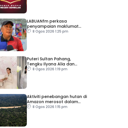
LABUANfm perkasa
penyampaian maklumat
menerusi siaran luar RDL
8 Ogos 2026 1:25 pm
Puteri Sultan Pahang,
Tengku Ilyana Alia dan
pasangan selamat
8 Ogos 2026 1:19 pm
diijabkabulkan
Aktiviti penebangan hutan di
Amazon merosot dalam
tempoh sedekad
8 Ogos 2026 1:15 pm