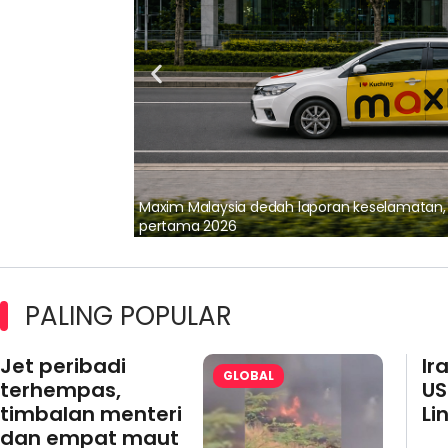
lalui Kerjasama
Maxim Malaysia dedah laporan keselamatan
pertama 2026
PALING POPULAR
Jet peribadi
Ir
GLOBAL
terhempas,
US
timbalan menteri
Li
dan empat maut