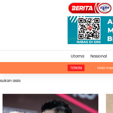
Utama
Nasional
Hobi menunggang motosikal sa
TERKINI
sukan asia