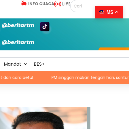
INFO CUACA
MS
Mandat
BES+
PM singgah makan tengah hari, santuni orang ramai di Alor