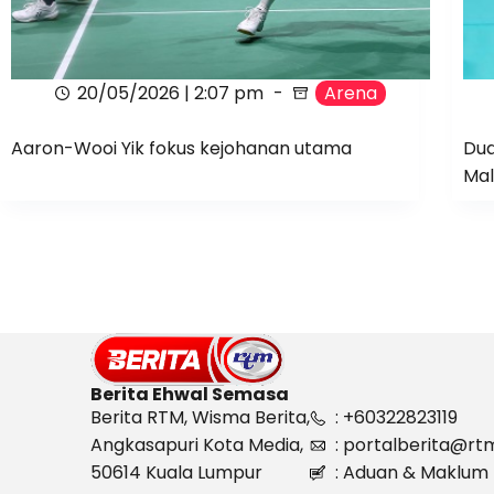
20/05/2026 | 2:07 pm
Arena
Aaron-Wooi Yik fokus kejohanan utama
Dua
Mal
Berita Ehwal Semasa
Berita RTM, Wisma Berita,
: +60322823119
Angkasapuri Kota Media,
: portalberita@rt
50614 Kuala Lumpur
: Aduan & Maklum 