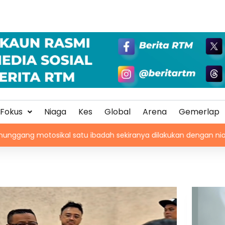
Fokus
Niaga
Kes
Global
Arena
Gemerlap
tu ibadah sekiranya dilakukan dengan niat dan cara betul