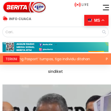
INFO CUACA
MS
umpas, tiga individu ditahan
TERKINI
Pembantu rumah dipenjara 
sindiket