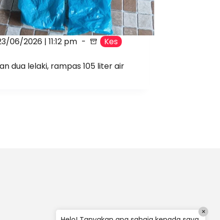
23/06/2026 | 11:12 pm
Kes
n dua lelaki, rampas 105 liter air
×
Helo! Tanyakan apa sahaja kepada saya.