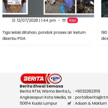
12/07/2026 | 1:44 pm
Kes
Tiga lelaki ditahan, pondok proses air ketum
190
diserbu PGA
dic
Berita Ehwal Semasa
Berita RTM, Wisma Berita,
: +60322823119
Angkasapuri Kota Media,
: portalberita@rt
50614 Kuala Lumpur
: Aduan & Maklum 