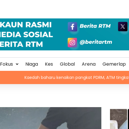
Fokus
Niaga
Kes
Global
Arena
Gemerlap
aru kenaikan pangkat PDRM, ATM tingkat profesionalisme, perkuk