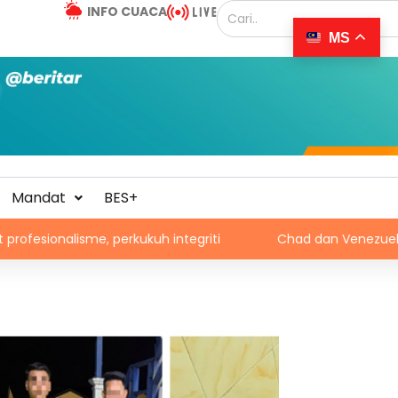
INFO CUACA
MS
Mandat
BES+
uh integriti
Chad dan Venezuela disaran pertimbang se