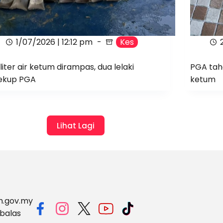
1/07/2026 | 12:12 pm
Kes
 liter air ketum dirampas, dua lelaki
PGA taha
ekup PGA
ketum
Lihat Lagi
m.gov.my
balas