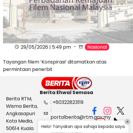
29/05/2026 | 5:49 pm
Nasional
Tayangan filem ‘Konspirasi’ ditamatkan atas
permintaan penerbit
Berita Ehwal Semasa
Berita RTM,
: +60322823119
Wisma Berita,
:
Angkasapuri
portalberita@rtm.gov.my
Kota Media,
×
: Aduan &
Helo! Tanyakan apa sahaja kepada saya.
50614 Kuala
Maklum balas