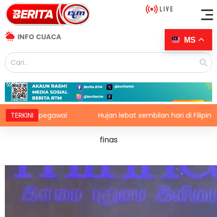
INFO CUACA
MS
k pegawai
TERKINI
Hujan lebat sembilan hari di Filipina ragut 13 
finas