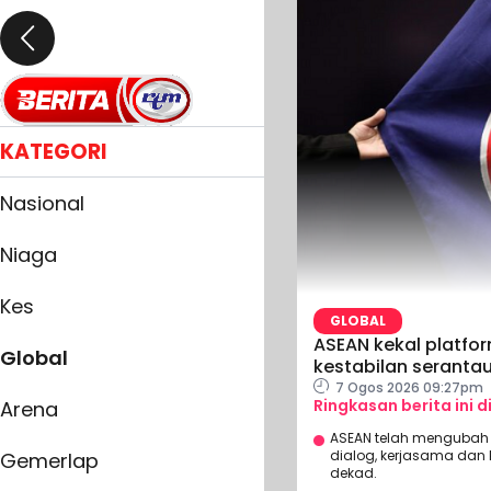
KATEGORI
Nasional
Niaga
Kes
GLOBAL
ASEAN kekal platfo
Global
kestabilan serantau
7 Ogos 2026 09:27pm
Ringkasan berita ini d
Arena
ASEAN telah mengubah
dialog, kerjasama da
Gemerlap
dekad.