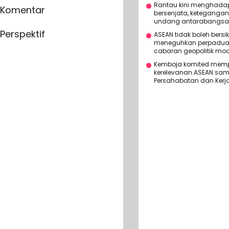
Rantau kini menghadapi
Komentar
bersenjata, ketegangan
undang antarabangsa
Perspektif
ASEAN tidak boleh bersik
meneguhkan perpaduan
cabaran geopolitik mo
Kemboja komited memp
kerelevanan ASEAN sam
Persahabatan dan Ker