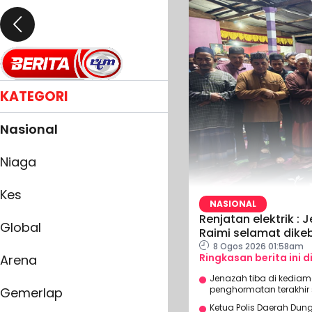
KATEGORI
Nasional
Niaga
Kes
NASIONAL
Renjatan elektrik 
Global
Raimi selamat dik
8 Ogos 2026 01:58am
Ringkasan berita ini d
Arena
Jenazah tiba di kediam
penghormatan terakhir s
Gemerlap
Ketua Polis Daerah Dung