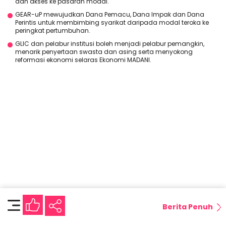
dan akses ke pasaran modal.
GEAR-uP mewujudkan Dana Pemacu, Dana Impak dan Dana
Perintis untuk membimbing syarikat daripada modal teroka ke
peringkat pertumbuhan.
GLIC dan pelabur institusi boleh menjadi pelabur pemangkin,
menarik penyertaan swasta dan asing serta menyokong
reformasi ekonomi selaras Ekonomi MADANI.
Berita Penuh