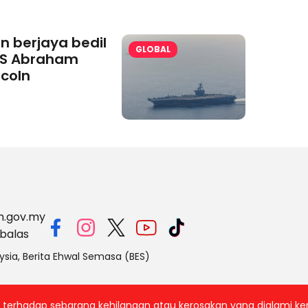
an berjaya bedil
GLOBAL
S Abraham
ncoln
m.gov.my
balas
ysia, Berita Ehwal Semasa (BES)
ab terhadap sebarang kehilangan atau kerosakan yang dialami