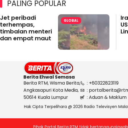
PALING POPULAR
Jet peribadi
Ir
GLOBAL
terhempas,
US
timbalan menteri
Li
dan empat maut
Berita Ehwal Semasa
Berita RTM, Wisma Berita,
: +60322823119
Angkasapuri Kota Media,
: portalberita@rt
50614 Kuala Lumpur
: Aduan & Maklum 
Hak Cipta Terpelihara @ 2026 Radio Televisyen Mala
Pihak Portal Berita RTM tidak bertanggungjaw