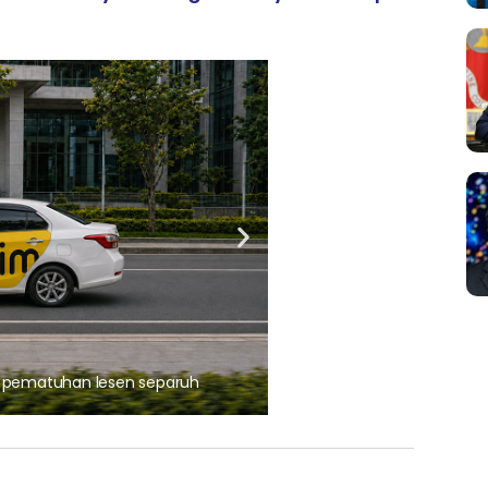
ARTIKEL TAJAAN
, pematuhan lesen separuh
Ajinomoto (Malaysia) Berh
aminoVITAL® Bersama Pemp