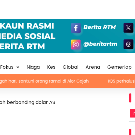
Fokus
Niaga
Kes
Global
Arena
Gemerlap
tuni orang ramai di Alor Gajah
KBS perhalusi sokongan b
dah berbanding dolar AS