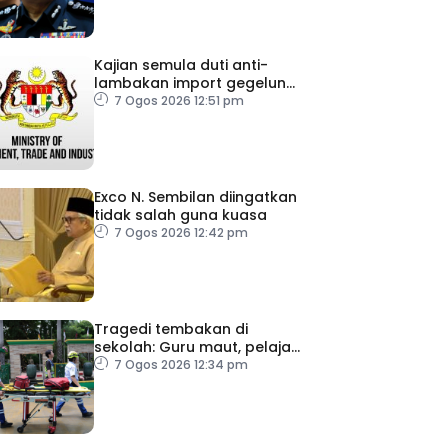
Kajian semula duti anti-
lambakan import gegelung
keluli dilaksana
7 Ogos 2026 12:51 pm
Exco N. Sembilan diingatkan
tidak salah guna kuasa
7 Ogos 2026 12:42 pm
Tragedi tembakan di
sekolah: Guru maut, pelajar
bunuh diri
7 Ogos 2026 12:34 pm