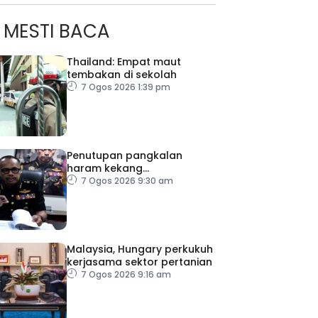
MESTI BACA
Thailand: Empat maut
tembakan di sekolah
7 Ogos 2026 1:39 pm
Penutupan pangkalan
haram kekang
penyeludupan di Kelantan
7 Ogos 2026 9:30 am
Malaysia, Hungary perkukuh
kerjasama sektor pertanian
7 Ogos 2026 9:16 am