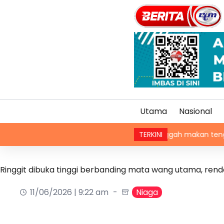
Utama
Nasional
PM singgah makan tengah hari, san
TERKINI
Ringgit dibuka tinggi berbanding mata wang utama, ren
11/06/2026 | 9:22 am
Niaga