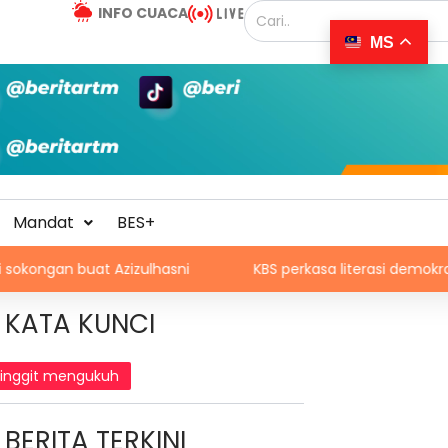
INFO CUACA
MS
Mandat
BES+
uat Azizulhasni
KBS perkasa literasi demokrasi belia m
KATA KUNCI
ringgit mengukuh
BERITA TERKINI