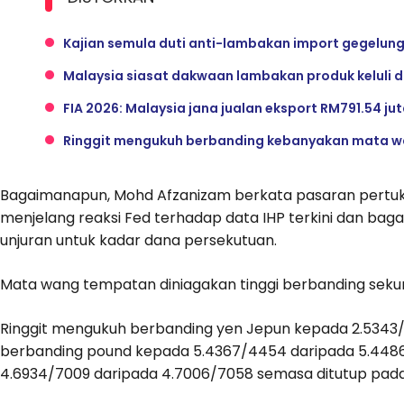
Kajian semula duti anti-lambakan import gegelung 
Malaysia siasat dakwaan lambakan produk keluli d
FIA 2026: Malaysia jana jualan eksport RM791.54 ju
Ringgit mengukuh berbanding kebanyakan mata wa
Bagaimanapun, Mohd Afzanizam berkata pasaran pertukar
menjelang reaksi Fed terhadap data IHP terkini dan ba
unjuran untuk kadar dana persekutuan.
Mata wang tempatan diniagakan tinggi berbanding sek
Ringgit mengukuh berbanding yen Jepun kepada 2.5343/
berbanding pound kepada 5.4367/4454 daripada 5.4486
4.6934/7009 daripada 4.7006/7058 semasa ditutup pada