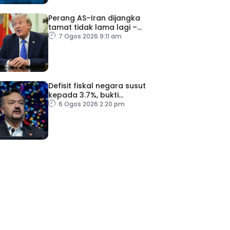
Perang AS–Iran dijangka
tamat tidak lama lagi –
Trump
7 Ogos 2026 9:11 am
Defisit fiskal negara susut
kepada 3.7%, bukti
keyakinan pelabur masih
6 Ogos 2026 2:20 pm
kukuh
ad Perkasa SCORE Marathon 2026 Melalui Kerjasama
engaruh Larian Antarabangsa