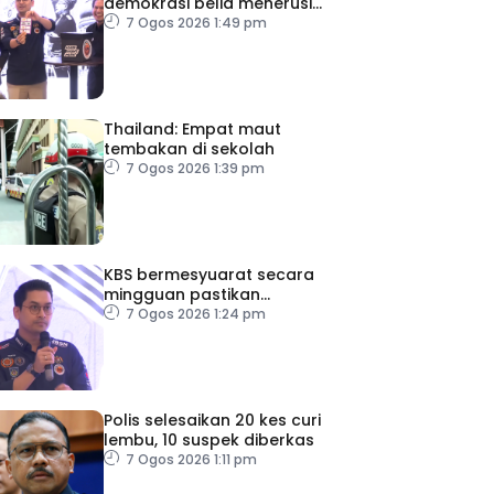
demokrasi belia menerusi
Bulan Rakan Demokrasi
7 Ogos 2026 1:49 pm
2026
Thailand: Empat maut
tembakan di sekolah
7 Ogos 2026 1:39 pm
KBS bermesyuarat secara
mingguan pastikan
persiapan F1 lancar
7 Ogos 2026 1:24 pm
Polis selesaikan 20 kes curi
lembu, 10 suspek diberkas
7 Ogos 2026 1:11 pm