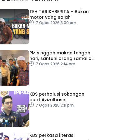
TEH TARIK+BERITA – Bukan
motor yang salah
7 Ogos 2026 3:00 pm
PM singgah makan tengah
hari, santuni orang ramai di
Alor Gajah
7 Ogos 2026 2:14 pm
KBS perhalusi sokongan
buat Azizulhasni
7 Ogos 2026 2:11 pm
KBS perkasa literasi