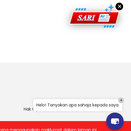
×
×
Helo! Tanyakan apa sahaja kepada saya.
Hak Cipta
|
Penafian
|
Polisi Keselamatan
 kerana menggunakan maklumat dalam laman ini.