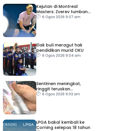
Kejutan di Montreal
Masters: Zverev tumbang,
Auger-Aliasime tarik diri
6 Ogos 2026 9:07 am
Elak buli meragut hak
pendidikan murid OKU
6 Ogos 2026 9:04 am
Sentimen meningkat,
ringgit teruskan
momentum mengukuh
6 Ogos 2026 9:03 am
berbanding dolar AS
LPGA bakal kembali ke
Corning selepas 18 tahun