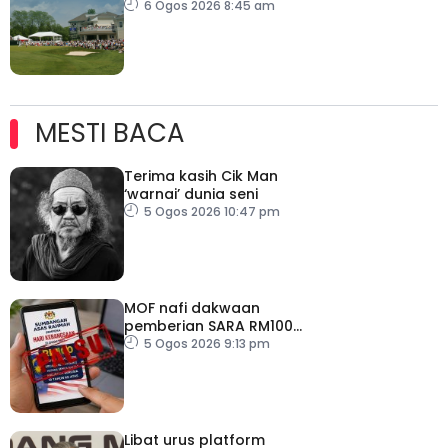
6 Ogos 2026 8:45 am
MESTI BACA
Terima kasih Cik Man
‘warnai’ dunia seni
5 Ogos 2026 10:47 pm
MOF nafi dakwaan
pemberian SARA RM100
sempena Hari
5 Ogos 2026 9:13 pm
Kebangsaan
Libat urus platform