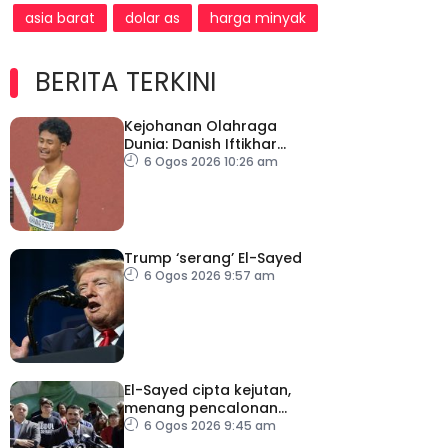
asia barat
dolar as
harga minyak
BERITA TERKINI
Kejohanan Olahraga
Dunia: Danish Iftikhar
cipta sejarah mara ke
6 Ogos 2026 10:26 am
final 100m
Trump ‘serang’ El-Sayed
6 Ogos 2026 9:57 am
El-Sayed cipta kejutan,
menang pencalonan
Senat AS di Michigan
6 Ogos 2026 9:45 am