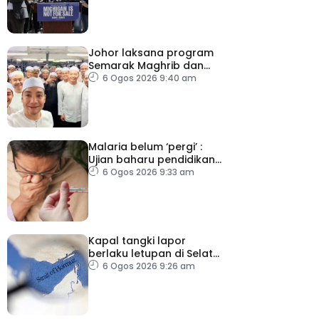
Johor laksana program
Semarak Maghrib dan
Isyak perkasa solat
6 Ogos 2026 9:40 am
berjemaah
Malaria belum ‘pergi’ :
Ujian baharu pendidikan
perubatan dan sistem
6 Ogos 2026 9:33 am
kesihatan
Kapal tangki lapor
berlaku letupan di Selat
Hormuz ketika Iran-Oman
6 Ogos 2026 9:26 am
berunding