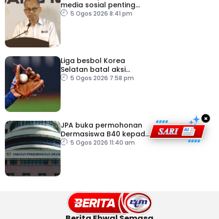
media sosial penting
bendung perbuatan
5 Ogos 2026 8:41 pm
‘copycat’
Liga besbol Korea
Selatan batal aksi
susulan gelombang haba
5 Ogos 2026 7:58 pm
×
JPA buka permohonan
Dermasiswa B40 kepada
lepasan SPM
5 Ogos 2026 11:40 am
Berita Ehwal Semasa