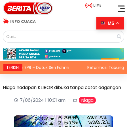
INFO CUACA
MS
ran SPR – Datuk Seri Fahmi
TERKINI
Reformasi Tabung Haji per
Niaga hadapan KLIBOR dibuka tanpa catat dagangan
7/06/2024 | 10:01 am
Niaga