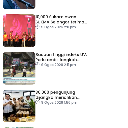
10,000 Sukarelawan
SUKMA Selangor terima
elaun RM100 sehari
9 Ogos 2026 2:11 pm
Bacaan tinggi indeks UV:
Perlu ambil langkah
perlindungan, elak risiko
9 Ogos 2026 2:11 pm
kesihatan
30,000 pengunjung
dijangka meriahkan
Karnival Jom Makan Ipoh
9 Ogos 2026 1:56 pm
2026