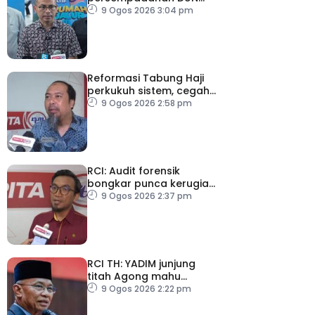
Sarawak, minta laporan
9 Ogos 2026 3:04 pm
SPR – Datuk Seri Fahmi
Reformasi Tabung Haji
perkukuh sistem, cegah
kesilapan berulang
9 Ogos 2026 2:58 pm
RCI: Audit forensik
bongkar punca kerugian,
kelemahan tadbir urus TH
9 Ogos 2026 2:37 pm
RCI TH: YADIM junjung
titah Agong mahu
siasatan tanpa
9 Ogos 2026 2:22 pm
kompromi