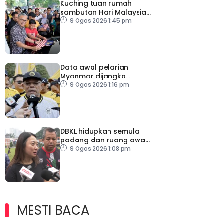
Kuching tuan rumah
sambutan Hari Malaysia
2026
9 Ogos 2026 1:45 pm
Data awal pelarian
Myanmar dijangka
diperoleh suku keempat
9 Ogos 2026 1:16 pm
2026
DBKL hidupkan semula
padang dan ruang awam
untuk semua golongan
9 Ogos 2026 1:08 pm
MESTI BACA