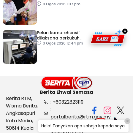
Sabri di IJN
9 Ogos 2026 1:07 pm
×
Pelan komprehensif
dilaksana perkukuh
keselamatan
9 Ogos 2026 12:44 pm
pemeriksaan bagasi di
KLIA
Berita Ehwal Semasa
Berita RTM,
: +60322823119
Wisma Berita,
:
Angkasapuri
portalberita@rtm.gov.my
Kota Media,
×
: Aduan &
Helo! Tanyakan apa sahaja kepada saya.
50614 Kuala
Maklum balas