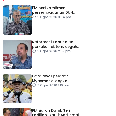
PM beri komitmen
persempadanan DUN
Sarawak, minta laporan
9 Ogos 2026 3:04 pm
SPR – Datuk Seri Fahmi
Reformasi Tabung Haji
perkukuh sistem, cegah
kesilapan berulang
9 Ogos 2026 2:58 pm
Data awal pelarian
Myanmar dijangka
diperoleh suku keempat
9 Ogos 2026 1:16 pm
2026
PM ziarah Datuk Seri
Fadillah, Datuk Seri Ismail