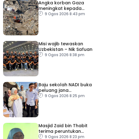
Angka korban Gaza
meningkat kepada
73,386 orang
9 Ogos 2026 8:43 pm
Misi wajib tewaskan
Uzbekistan – Nik Safuan
9 Ogos 2026 8:38 pm
Baju sekolah NADI buka
peluang jana
pendapatan, bantu
9 Ogos 2026 8:25 pm
keluarga berjimat –
Fadhlina
Masjid Zaid bin Thabit
terima peruntukan
RM100,000
9 Ogos 2026 8:23 pm