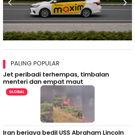
Maxim Malaysia dedah laporan keselamatan, pematuhan
lesen separuh pertama 2026
PALING POPULAR
Jet peribadi terhempas, timbalan
menteri dan empat maut
GLOBAL
Iran berjaya bedil USS Abraham Lincoln