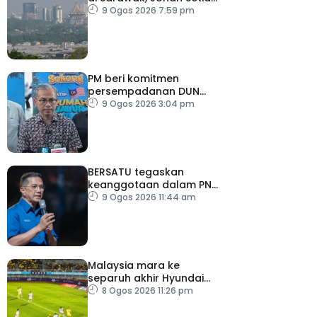
di Selangor catat IPU
9 Ogos 2026 7:59 pm
tidak sihat
PM beri komitmen
persempadanan DUN
Sarawak, minta laporan
9 Ogos 2026 3:04 pm
SPR – Datuk Seri Fahmi
BERSATU tegaskan
keanggotaan dalam PN
masih sah
9 Ogos 2026 11:44 am
Malaysia mara ke
separuh akhir Hyundai
ASEAN Cup
8 Ogos 2026 11:26 pm