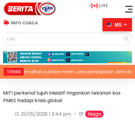
INFO CUACA
MS
Pemulihan sumber marin: Jana pendapatan, demi kelangsung
TERKINI
MITI perkenal tujuh inisiatif ringankan tekanan kos
PMKS hadapi krisis global
21/05/2026 | 3:44 pm
Niaga