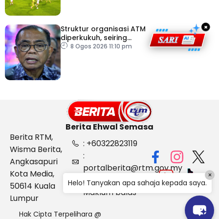
×
Struktur organisasi ATM
diperkukuh, seiring
pemodenan aset
8 Ogos 2026 11:10 pm
pertahanan
Berita Ehwal Semasa
Berita RTM,
: +60322823119
Wisma Berita,
:
Angkasapuri
portalberita@rtm.gov.my
Kota Media,
×
: Aduan &
Helo! Tanyakan apa sahaja kepada saya.
50614 Kuala
Maklum balas
Lumpur
Hak Cipta Terpelihara @