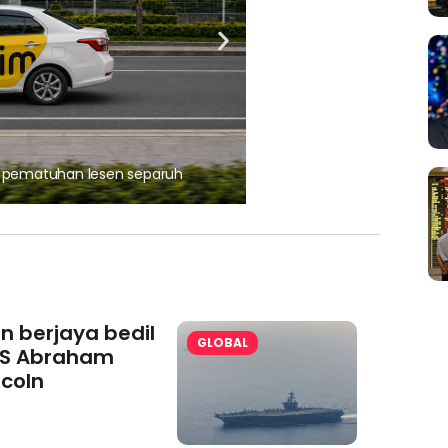
, pematuhan lesen separuh
Ajinomoto (Malaysia) Berh
aminoVITAL® Bersama Pemp
an berjaya bedil
GLOBAL
S Abraham
ncoln