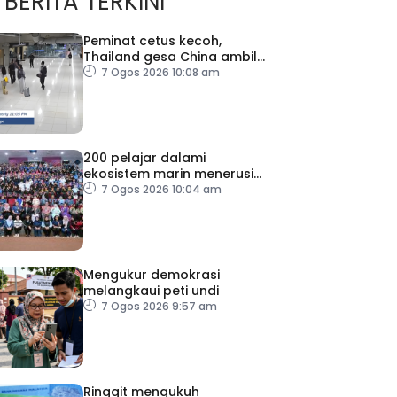
BERITA TERKINI
Peminat cetus kecoh,
Thailand gesa China ambil
tindakan
7 Ogos 2026 10:08 am
200 pelajar dalami
ekosistem marin menerusi
Blue School Malaysia
7 Ogos 2026 10:04 am
Mengukur demokrasi
melangkaui peti undi
7 Ogos 2026 9:57 am
Ringgit mengukuh