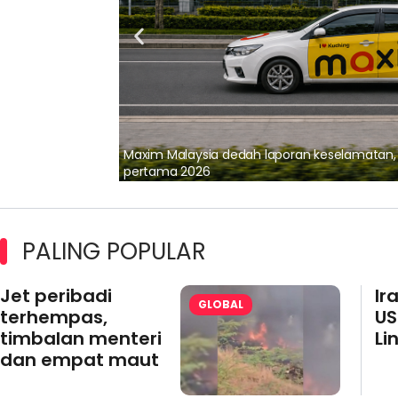
lalui Kerjasama
Maxim Malaysia dedah laporan keselamatan
pertama 2026
PALING POPULAR
Jet peribadi
Ir
GLOBAL
terhempas,
US
timbalan menteri
Li
dan empat maut