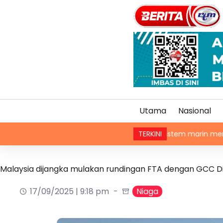
Utama
Nasional
an
200 pelajar dalami ekosistem marin menerusi Blue Sc
TERKINI
Malaysia dijangka mulakan rundingan FTA dengan GCC Di
17/09/2025 | 9:18 pm
Niaga