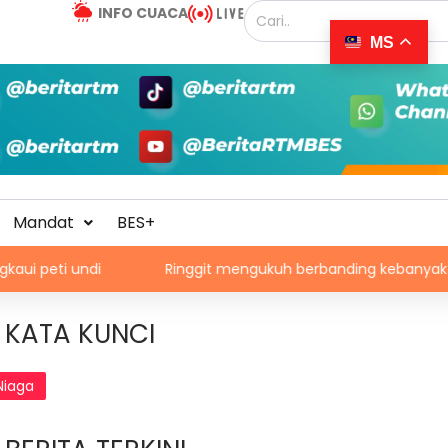
INFO CUACA
MS
Mandat
BES+
i
Ringgit mengukuh berbanding kebanyakan mata wang 
KATA KUNCI
Niaga