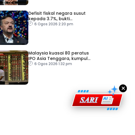
Defisit fiskal negara susut
kepada 3.7%, bukti
keyakinan pelabur masih
6 Ogos 2026 2:20 pm
kukuh
ad Perkasa SCORE Marathon 2026 Melalui Kerjasama
Malaysia kuasai 80 peratus
engaruh Larian Antarabangsa
IPO Asia Tenggara, kumpul
AS$1.4 bilion separuh
6 Ogos 2026 1:32 pm
pertama 2026
×