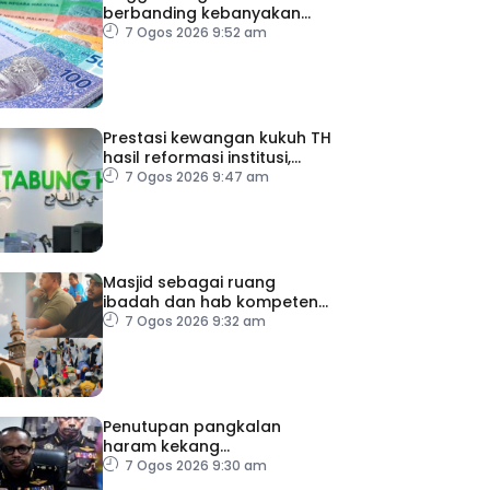
berbanding kebanyakan
mata wang utama, stabil
7 Ogos 2026 9:52 am
dengan dolar AS
Prestasi kewangan kukuh TH
hasil reformasi institusi,
pelaksanaan syor RCI –
7 Ogos 2026 9:47 am
Pakar Ekonomi
Masjid sebagai ruang
ibadah dan hab kompetensi
komuniti
7 Ogos 2026 9:32 am
Penutupan pangkalan
haram kekang
penyeludupan di Kelantan
7 Ogos 2026 9:30 am