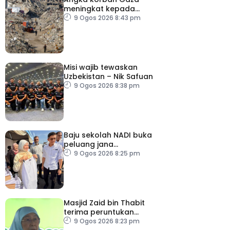
meningkat kepada
73,386 orang
9 Ogos 2026 8:43 pm
Misi wajib tewaskan
Uzbekistan – Nik Safuan
9 Ogos 2026 8:38 pm
Baju sekolah NADI buka
peluang jana
pendapatan, bantu
9 Ogos 2026 8:25 pm
keluarga berjimat –
Fadhlina
Masjid Zaid bin Thabit
terima peruntukan
RM100,000
9 Ogos 2026 8:23 pm