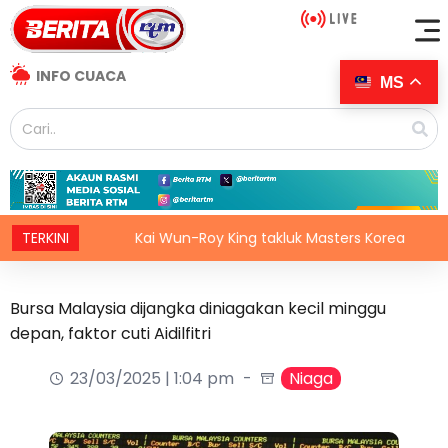
INFO CUACA
MS
sius
TERKINI
Kai Wun-Roy King takluk Masters Korea
Ang
Bursa Malaysia dijangka diniagakan kecil minggu
depan, faktor cuti Aidilfitri
23/03/2025 | 1:04 pm
Niaga