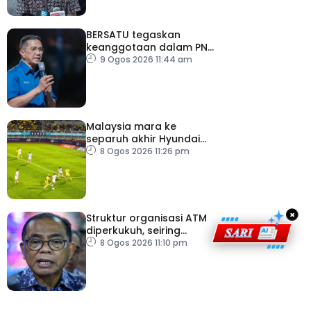
BERSATU tegaskan
keanggotaan dalam PN
masih sah
9 Ogos 2026 11:44 am
Malaysia mara ke
separuh akhir Hyundai
ASEAN Cup
8 Ogos 2026 11:26 pm
×
Struktur organisasi ATM
diperkukuh, seiring
pemodenan aset
8 Ogos 2026 11:10 pm
pertahanan