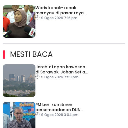
Waris kanak-kanak
merayau di pasar raya
Terengganu diminta
9 Ogos 2026 7:16 pm
tampil
MESTI BACA
Jerebu: Lapan kawasan
di Sarawak, Johan Setia
di Selangor catat IPU
9 Ogos 2026 7:59 pm
tidak sihat
PM beri komitmen
persempadanan DUN
Sarawak, minta laporan
9 Ogos 2026 3:04 pm
SPR – Datuk Seri Fahmi