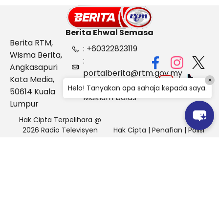
Berita Ehwal Semasa
Berita RTM,
: +60322823119
Wisma Berita,
:
Angkasapuri
portalberita@rtm.gov.my
Kota Media,
×
: Aduan &
Helo! Tanyakan apa sahaja kepada saya.
50614 Kuala
Maklum balas
Lumpur
Hak Cipta Terpelihara @
2026 Radio Televisyen
Hak Cipta
|
Penafian
|
Polisi
Malaysia, Berita Ehwal
Keselamatan
Semasa (BES)
Pihak Portal Berita RTM tidak bertanggungjawab terhadap
sebarang kehilangan atau kerosakan yang dialami kerana
menggunakan maklumat dalam laman ini.