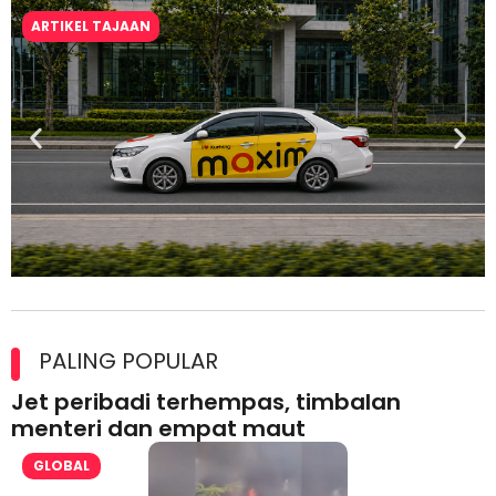
ARTIKEL TAJAAN
Maxim Malaysia dedah laporan keselamatan, pematuhan
lesen separuh pertama 2026
PALING POPULAR
Jet peribadi terhempas, timbalan
menteri dan empat maut
GLOBAL