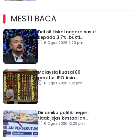
MESTI BACA
Defisit fiskal negara susut
kepada 3.7%, bukti
keyakinan pelabur masih
6 Ogos 2026 2:20 pm
kukuh
Malaysia kuasai 80
peratus IPO Asia
Tenggara, kumpul AS$1.4
6 Ogos 2026 1:32 pm
bilion separuh pertama
2026
Dinamika politik negeri
tidak jejas kestabilan
Kerajaan Perpaduan
6 Ogos 2026 12:29 pm
Persekutuan – TPM Zahid