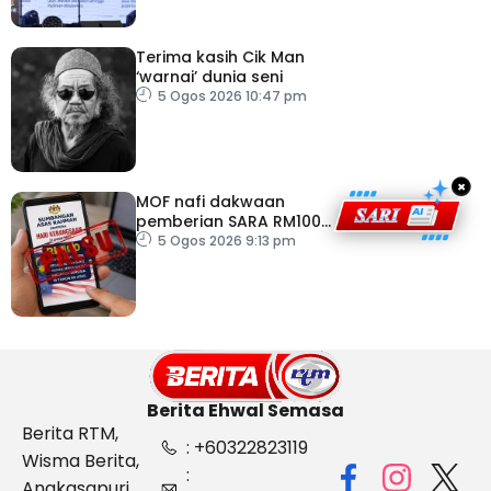
Terima kasih Cik Man
‘warnai’ dunia seni
5 Ogos 2026 10:47 pm
×
MOF nafi dakwaan
pemberian SARA RM100
sempena Hari
5 Ogos 2026 9:13 pm
Kebangsaan
Berita Ehwal Semasa
Berita RTM,
: +60322823119
Wisma Berita,
:
Angkasapuri