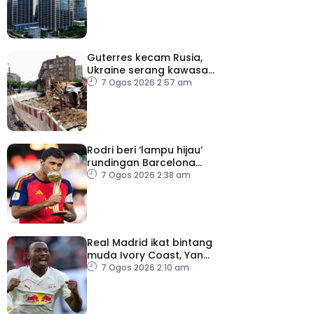
perusahaan kecil
Guterres kecam Rusia,
Ukraine serang kawasan
awam
7 Ogos 2026 2:57 am
Rodri beri ‘lampu hijau’
rundingan Barcelona
dengan Man City
7 Ogos 2026 2:38 am
Real Madrid ikat bintang
muda Ivory Coast, Yan
Diomande
7 Ogos 2026 2:10 am