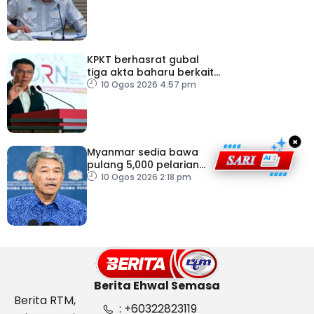
perut
KPKT berhasrat gubal
tiga akta baharu berkait
perumahan
10 Ogos 2026 4:57 pm
×
Myanmar sedia bawa
pulang 5,000 pelarian
guna kapal
10 Ogos 2026 2:18 pm
Berita Ehwal Semasa
Berita RTM,
: +60322823119