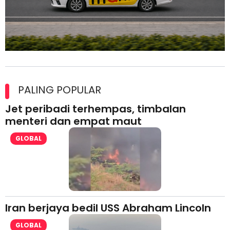
Maxim Malaysia dedah laporan keselamatan, pematuhan
lesen separuh pertama 2026
PALING POPULAR
Jet peribadi terhempas, timbalan
menteri dan empat maut
GLOBAL
Iran berjaya bedil USS Abraham Lincoln
GLOBAL