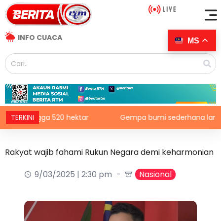
INFO CUACA
MS
hingga 520 hektar
TERKINI
Gempa bumi sederhana landa sela
Rakyat wajib fahami Rukun Negara demi keharmonian
9/03/2025 | 2:30 pm
Nasional