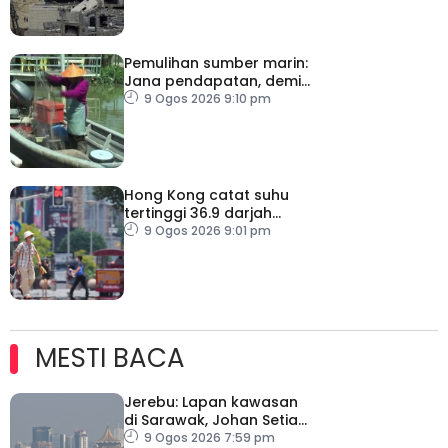
Pemulihan sumber marin:
Jana pendapatan, demi
kelangsungan hidup
9 Ogos 2026 9:10 pm
golongan nelayan
Hong Kong catat suhu
tertinggi 36.9 darjah
celsius
9 Ogos 2026 9:01 pm
MESTI BACA
Jerebu: Lapan kawasan
di Sarawak, Johan Setia
di Selangor catat IPU
9 Ogos 2026 7:59 pm