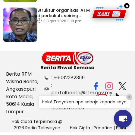
×
Struktur organisasi ATM
diperkukuh, seiring
pemodenan aset
8 Ogos 2026 11:10 pm
pertahanan
Berita Ehwal Semasa
Berita RTM,
: +60322823119
Wisma Berita,
:
Angkasapuri
portalberita@rtm.gov.my
Kota Media,
×
: Aduan &
Helo! Tanyakan apa sahaja kepada saya.
50614 Kuala
Maklum balas
Lumpur
Hak Cipta Terpelihara @
2026 Radio Televisyen
Hak Cipta
|
Penafian
|
Polisi
Malaysia, Berita Ehwal
Keselamatan