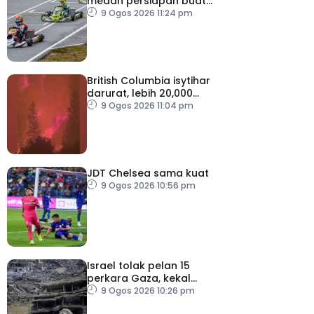
medan persiapan buat
Putera Adam
9 Ogos 2026 11:24 pm
British Columbia isytihar
darurat, lebih 20,000
penduduk dipindahkan
9 Ogos 2026 11:04 pm
JDT Chelsea sama kuat
9 Ogos 2026 10:56 pm
Israel tolak pelan 15
perkara Gaza, kekal
desak Hamas lucut
9 Ogos 2026 10:26 pm
senjata