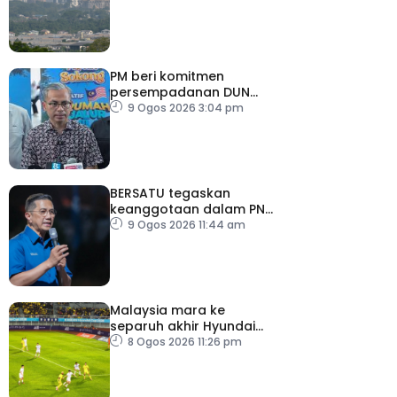
tidak sihat
PM beri komitmen
persempadanan DUN
Sarawak, minta laporan
9 Ogos 2026 3:04 pm
SPR – Datuk Seri Fahmi
BERSATU tegaskan
keanggotaan dalam PN
masih sah
9 Ogos 2026 11:44 am
Malaysia mara ke
separuh akhir Hyundai
ASEAN Cup
8 Ogos 2026 11:26 pm