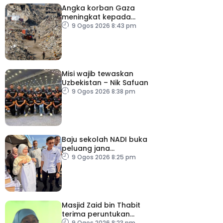
Angka korban Gaza
meningkat kepada
73,386 orang
9 Ogos 2026 8:43 pm
Misi wajib tewaskan
Uzbekistan – Nik Safuan
9 Ogos 2026 8:38 pm
Baju sekolah NADI buka
peluang jana
pendapatan, bantu
9 Ogos 2026 8:25 pm
keluarga berjimat –
Fadhlina
Masjid Zaid bin Thabit
terima peruntukan
RM100,000
9 Ogos 2026 8:23 pm