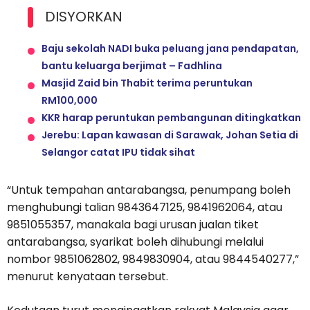
DISYORKAN
Baju sekolah NADI buka peluang jana pendapatan,
bantu keluarga berjimat – Fadhlina
Masjid Zaid bin Thabit terima peruntukan
RM100,000
KKR harap peruntukan pembangunan ditingkatkan
Jerebu: Lapan kawasan di Sarawak, Johan Setia di
Selangor catat IPU tidak sihat
“Untuk tempahan antarabangsa, penumpang boleh
menghubungi talian 9843647125, 9841962064, atau
9851055357, manakala bagi urusan jualan tiket
antarabangsa, syarikat boleh dihubungi melalui
nombor 9851062802, 9849830904, atau 9844540277,”
menurut kenyataan tersebut.