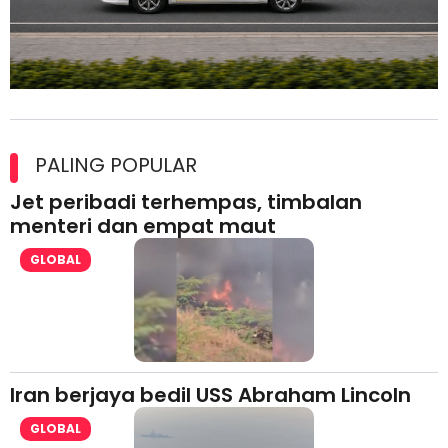
Maxim Malaysia dedah laporan keselamatan, pematuhan
lesen separuh pertama 2026
PALING POPULAR
Jet peribadi terhempas, timbalan
menteri dan empat maut
GLOBAL
Iran berjaya bedil USS Abraham Lincoln
GLOBAL