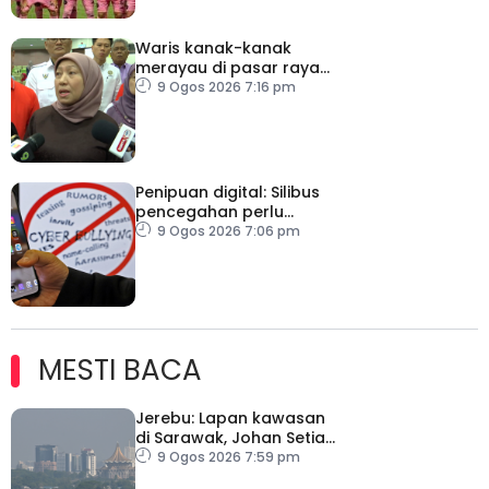
Waris kanak-kanak
merayau di pasar raya
Terengganu diminta
9 Ogos 2026 7:16 pm
tampil
Penipuan digital: Silibus
pencegahan perlu
diperkenalkan – PPIM
9 Ogos 2026 7:06 pm
MESTI BACA
Jerebu: Lapan kawasan
di Sarawak, Johan Setia
di Selangor catat IPU
9 Ogos 2026 7:59 pm
tidak sihat