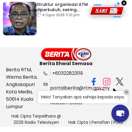
×
Struktur organisasi ATM
diperkukuh, seiring
pemodenan aset
8 Ogos 2026 11:10 pm
pertahanan
Berita Ehwal Semasa
Berita RTM,
: +60322823119
Wisma Berita,
:
Angkasapuri
portalberita@rtm.gov.my
Kota Media,
×
: Aduan &
Helo! Tanyakan apa sahaja kepada saya.
50614 Kuala
Maklum balas
Lumpur
Hak Cipta Terpelihara @
2026 Radio Televisyen
Hak Cipta
|
Penafian
|
Polisi
Malaysia, Berita Ehwal
Keselamatan