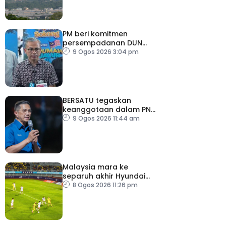
PM beri komitmen
persempadanan DUN
Sarawak, minta laporan
9 Ogos 2026 3:04 pm
SPR – Datuk Seri Fahmi
BERSATU tegaskan
keanggotaan dalam PN
masih sah
9 Ogos 2026 11:44 am
Malaysia mara ke
separuh akhir Hyundai
ASEAN Cup
8 Ogos 2026 11:26 pm