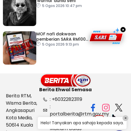
‘warnai’ dunia seni
5 Ogos 2026 10:47 pm
×
MOF nafi dakwaan
pemberian SARA RM100
sempena Hari
5 Ogos 2026 9:13 pm
Kebangsaan
Berita Ehwal Semasa
Berita RTM,
: +60322823119
Wisma Berita,
:
Angkasapuri
portalberita@rtm.gov.my
Kota Media,
×
: Aduan &
Helo! Tanyakan apa sahaja kepada saya.
50614 Kuala
Maklum balas