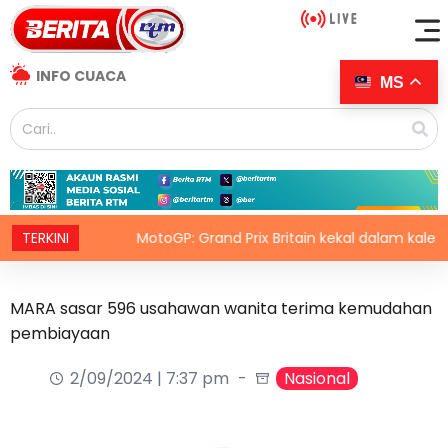
INFO CUACA
MS
tino
TERKINI
MotoGP: Grand Prix Britain kekal dalam kalendar hi
MARA sasar 596 usahawan wanita terima kemudahan
pembiayaan
2/09/2024 | 7:37 pm
Nasional