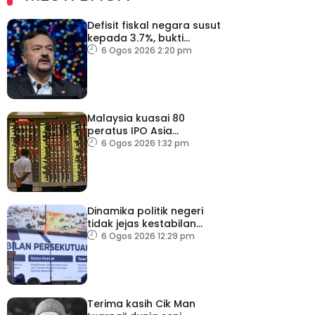
Defisit fiskal negara susut
kepada 3.7%, bukti
keyakinan pelabur masih
6 Ogos 2026 2:20 pm
kukuh
Malaysia kuasai 80
peratus IPO Asia
Tenggara, kumpul AS$1.4
6 Ogos 2026 1:32 pm
bilion separuh pertama
2026
Dinamika politik negeri
tidak jejas kestabilan
Kerajaan Perpaduan
6 Ogos 2026 12:29 pm
Persekutuan – TPM Zahid
Terima kasih Cik Man