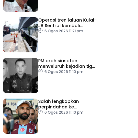
Operasi tren laluan Kulai–
JB Sentral kembali
beroperasi
6 Ogos 2026 11:21 pm
PM arah siasatan
menyeluruh kejadian tiga
anggota polis maut
6 Ogos 2026 11:10 pm
akibat renjatan elektrik
Salah lengkapkan
perpindahan ke
Trabzonspor
6 Ogos 2026 11:10 pm