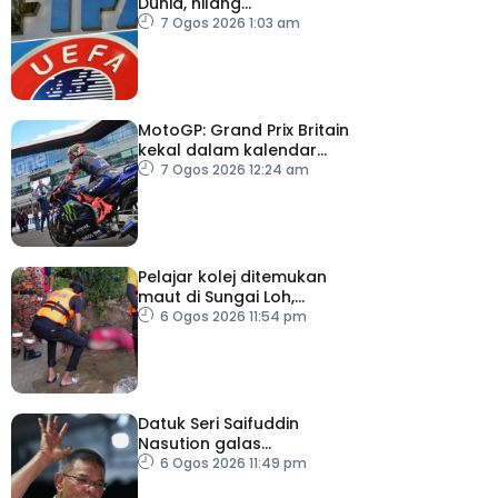
Dunia, hilang
kepercayaan kepada
7 Ogos 2026 1:03 am
Infantino
MotoGP: Grand Prix Britain
kekal dalam kalendar
hingga 2028
7 Ogos 2026 12:24 am
Pelajar kolej ditemukan
maut di Sungai Loh,
Dungun
6 Ogos 2026 11:54 pm
Datuk Seri Saifuddin
Nasution galas
sementara tugas
6 Ogos 2026 11:49 pm
Timbalan Presiden PKR