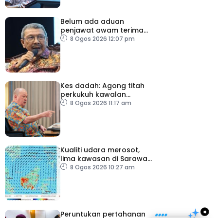
Belum ada aduan
penjawat awam terima
tekanan daripada ahli
8 Ogos 2026 12:07 pm
politik
Kes dadah: Agong titah
perkukuh kawalan
lapangan terbang, pintu
8 Ogos 2026 11:17 am
masuk negara
Kualiti udara merosot,
lima kawasan di Sarawak
catat IPU tidak sihat
8 Ogos 2026 10:27 am
×
Peruntukan pertahanan