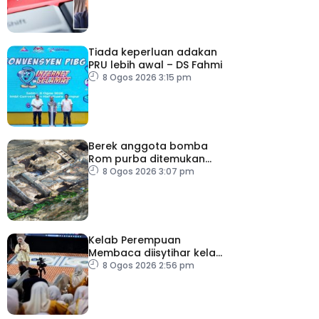
Tiada keperluan adakan
PRU lebih awal – DS Fahmi
8 Ogos 2026 3:15 pm
Berek anggota bomba
Rom purba ditemukan
berhampiran Colosseum
8 Ogos 2026 3:07 pm
Kelab Perempuan
Membaca diisytihar kelab
membaca terbesar di
8 Ogos 2026 2:56 pm
Malaysia