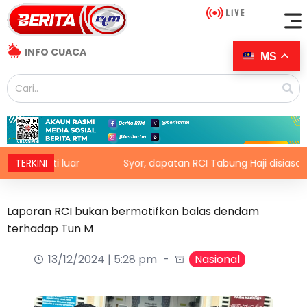
INFO CUACA
MS
iviti luar
TERKINI
Syor, dapatan RCI Tabung Haji disiasat tanp
Laporan RCI bukan bermotifkan balas dendam
terhadap Tun M
13/12/2024 | 5:28 pm
Nasional