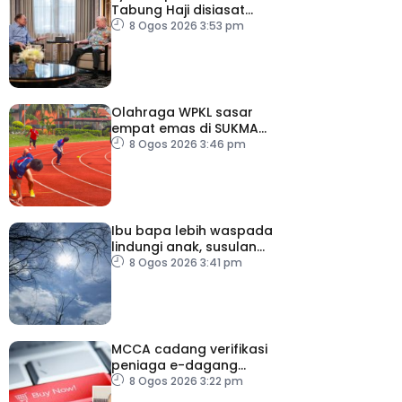
Tabung Haji disiasat
tanpa kompromi – PM
8 Ogos 2026 3:53 pm
Olahraga WPKL sasar
empat emas di SUKMA
2026
8 Ogos 2026 3:46 pm
Ibu bapa lebih waspada
lindungi anak, susulan
indeks UV sangat tinggi
8 Ogos 2026 3:41 pm
MCCA cadang verifikasi
peniaga e-dagang
tangani lambakan
8 Ogos 2026 3:22 pm
produk import