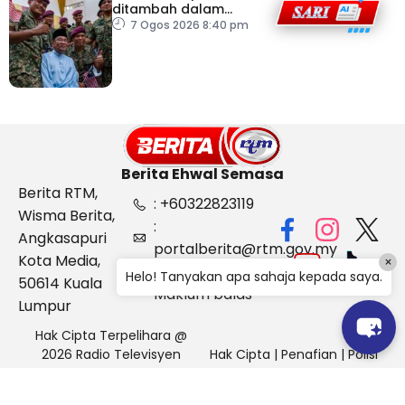
ditambah dalam
Belanjawan 2027
7 Ogos 2026 8:40 pm
Berita Ehwal Semasa
Berita RTM,
: +60322823119
Wisma Berita,
:
Angkasapuri
portalberita@rtm.gov.my
Kota Media,
×
: Aduan &
Helo! Tanyakan apa sahaja kepada saya.
50614 Kuala
Maklum balas
Lumpur
Hak Cipta Terpelihara @
2026 Radio Televisyen
Hak Cipta
|
Penafian
|
Polisi
Malaysia, Berita Ehwal
Keselamatan
Semasa (BES)