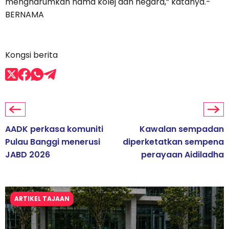
mengharumkan nama kolej dan negara,” katanya.-
BERNAMA
Kongsi berita
AADK perkasa komuniti
Kawalan sempadan
Pulau Banggi menerusi
diperketatkan sempena
JABD 2026
perayaan Aidiladha
ARTIKEL TAJAAN