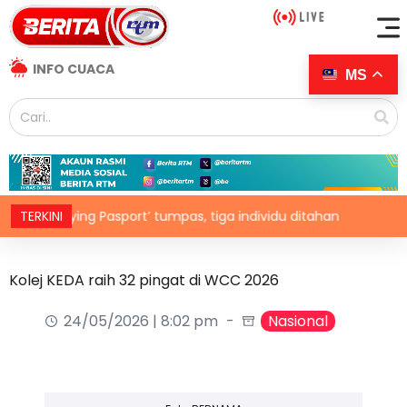
INFO CUACA
MS
t ‘Flying Pasport’ tumpas, tiga individu ditahan
TERKINI
Pembantu
Kolej KEDA raih 32 pingat di WCC 2026
24/05/2026 | 8:02 pm
Nasional