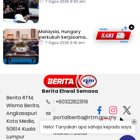
penyeludupan di
7 Ogos 2026 9:30 am
Kelantan
×
Malaysia, Hungary
perkukuh kerjasama
sektor pertanian
7 Ogos 2026 9:16 am
Berita Ehwal Semasa
Berita RTM,
: +60322823119
Wisma Berita,
:
Angkasapuri
portalberita@rtm.gov.my
Kota Media,
×
: Aduan &
Helo! Tanyakan apa sahaja kepada saya.
50614 Kuala
Maklum balas
Lumpur