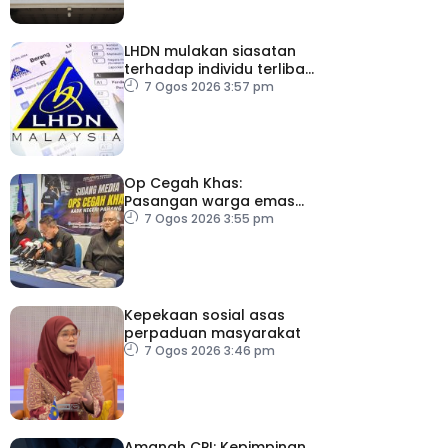
LHDN mulakan siasatan
terhadap individu terlibat
dalam Laporan RCI TH
7 Ogos 2026 3:57 pm
Op Cegah Khas:
Pasangan warga emas
antara 1,209 individu
7 Ogos 2026 3:55 pm
positif dadah
Kepekaan sosial asas
perpaduan masyarakat
7 Ogos 2026 3:46 pm
Amanah CPI: Kepimpinan