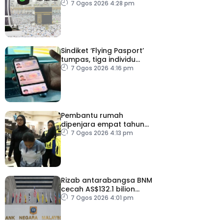
angka
7 Ogos 2026 4:28 pm
Sindiket ‘Flying Pasport’
tumpas, tiga individu
ditahan
7 Ogos 2026 4:16 pm
Pembantu rumah
dipenjara empat tahun
abai kanak-kanak hingga
7 Ogos 2026 4:13 pm
lemas
Rizab antarabangsa BNM
cecah AS$132.1 bilion
setakat Julai
7 Ogos 2026 4:01 pm