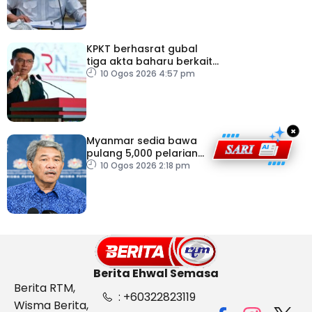
KPKT berhasrat gubal
tiga akta baharu berkait
perumahan
10 Ogos 2026 4:57 pm
×
Myanmar sedia bawa
pulang 5,000 pelarian
guna kapal
10 Ogos 2026 2:18 pm
Berita Ehwal Semasa
Berita RTM,
: +60322823119
Wisma Berita,