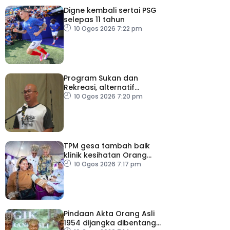
Digne kembali sertai PSG
selepas 11 tahun
10 Ogos 2026 7:22 pm
Program Sukan dan
Rekreasi, alternatif
bersama keluarga
10 Ogos 2026 7:20 pm
TPM gesa tambah baik
klinik kesihatan Orang
Asli
10 Ogos 2026 7:17 pm
Pindaan Akta Orang Asli
1954 dijangka dibentang