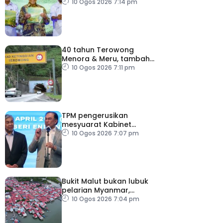
hujung tahun 2026
10 Ogos 2026 7:14 pm
40 tahun Terowong
Menora & Meru, tambah
baik dan selenggara elak
10 Ogos 2026 7:11 pm
risiko keselamatan
TPM pengerusikan
mesyuarat Kabinet
sepanjang ketiadaan PM
10 Ogos 2026 7:07 pm
Bukit Malut bukan lubuk
pelarian Myanmar,
majoriti penduduk
10 Ogos 2026 7:04 pm
warganegara Malaysia