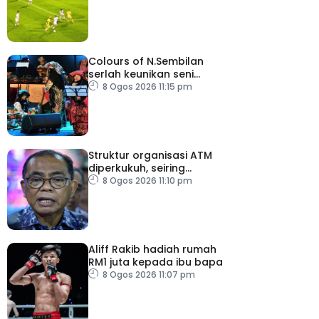
Colours of N.Sembilan
serlah keunikan seni
budaya negeri beradat
8 Ogos 2026 11:15 pm
Struktur organisasi ATM
diperkukuh, seiring
pemodenan aset
8 Ogos 2026 11:10 pm
pertahanan
Aliff Rakib hadiah rumah
RM1 juta kepada ibu bapa
8 Ogos 2026 11:07 pm