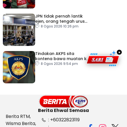
JPN tidak pernah lantik
ejen, orang tengah urus
dokumentasi
8 Ogos 2026 10:26 pm
×
Tindakan AKPS sita
kontena bawa muatan ke
Israel bukti ketegasan
8 Ogos 2026 9:54 pm
Malaysia
Berita Ehwal Semasa
Berita RTM,
: +60322823119
Wisma Berita,
: