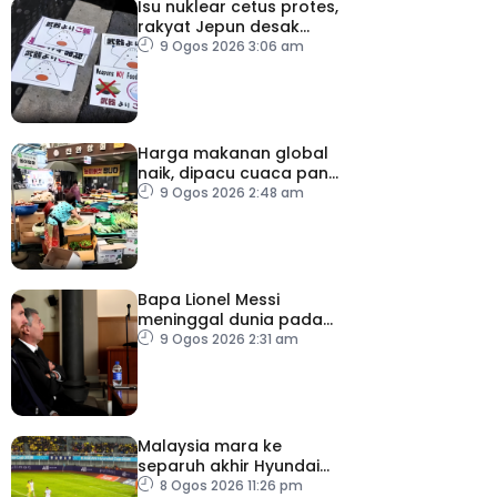
Isu nuklear cetus protes,
rakyat Jepun desak
dasar dikaji semula
9 Ogos 2026 3:06 am
Harga makanan global
naik, dipacu cuaca panas
dan ketegangan
9 Ogos 2026 2:48 am
geopolitik
Bapa Lionel Messi
meninggal dunia pada
usia 68 tahun
9 Ogos 2026 2:31 am
Malaysia mara ke
separuh akhir Hyundai
ASEAN Cup
8 Ogos 2026 11:26 pm