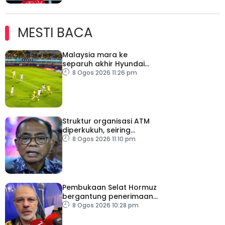
MESTI BACA
Malaysia mara ke
separuh akhir Hyundai
ASEAN Cup
8 Ogos 2026 11:26 pm
Struktur organisasi ATM
diperkukuh, seiring
pemodenan aset
8 Ogos 2026 11:10 pm
pertahanan
Pembukaan Selat Hormuz
bergantung penerimaan
AS – IRGC
8 Ogos 2026 10:28 pm