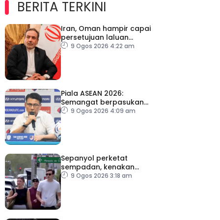
BERITA TERKINI
Iran, Oman hampir capai
persetujuan laluan
sementara Selat Hormuz
9 Ogos 2026 4:22 am
Piala ASEAN 2026:
Semangat berpasukan
kunci Harimau Malaya ke
9 Ogos 2026 4:09 am
separuh akhir
Sepanyol perketat
sempadan, kenakan
pemeriksaan ketibaan
9 Ogos 2026 3:18 am
dari Itali