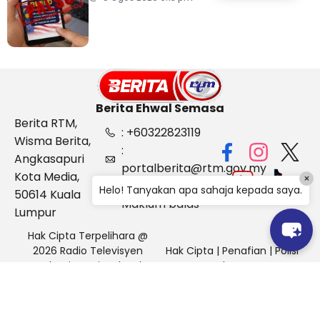
Kebangsaan
Berita Ehwal Semasa
Berita RTM,
: +60322823119
Wisma Berita,
:
Angkasapuri
portalberita@rtm.gov.my
Kota Media,
×
: Aduan &
Helo! Tanyakan apa sahaja kepada saya.
50614 Kuala
Maklum balas
Lumpur
Hak Cipta Terpelihara @
2026 Radio Televisyen
Hak Cipta
|
Penafian
|
Polisi
Malaysia, Berita Ehwal
Keselamatan
Semasa (BES)