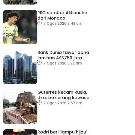
PSG sambar Akliouche
dari Monaco
7 Ogos 2026 3:48 am
Bank Dunia tawar dana
jaminan AS$750 juta
kepada Indonesia bantu
7 Ogos 2026 3:22 am
perusahaan kecil
Guterres kecam Rusia,
Ukraine serang kawasan
awam
7 Ogos 2026 2:57 am
Rodri beri ‘lampu hijau’