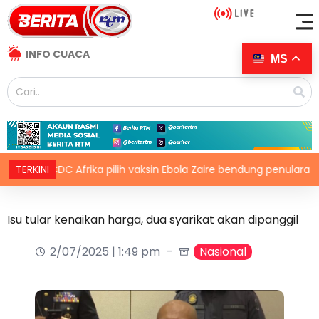
INFO CUACA
MS
TERKINI
CDC Afrika pilih vaksin Ebola Zaire bendung penularan wabak
Isu tular kenaikan harga, dua syarikat akan dipanggil
2/07/2025 | 1:49 pm
Nasional