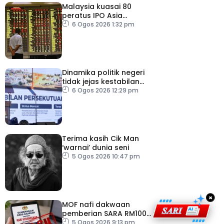
Malaysia kuasai 80
peratus IPO Asia
Tenggara, kumpul AS$1.4
6 Ogos 2026 1:32 pm
bilion separuh pertama
2026
Dinamika politik negeri
tidak jejas kestabilan
Kerajaan Perpaduan
6 Ogos 2026 12:29 pm
Persekutuan – TPM Zahid
Terima kasih Cik Man
‘warnai’ dunia seni
5 Ogos 2026 10:47 pm
×
MOF nafi dakwaan
pemberian SARA RM100
sempena Hari
5 Ogos 2026 9:13 pm