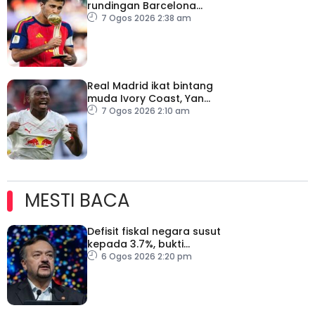
rundingan Barcelona
dengan Man City
7 Ogos 2026 2:38 am
Real Madrid ikat bintang
muda Ivory Coast, Yan
Diomande
7 Ogos 2026 2:10 am
MESTI BACA
Defisit fiskal negara susut
kepada 3.7%, bukti
keyakinan pelabur masih
6 Ogos 2026 2:20 pm
kukuh