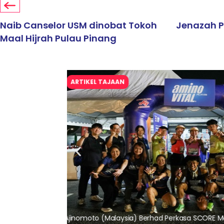
Naib Canselor USM dinobat Tokoh
Jenazah P
Maal Hijrah Pulau Pinang
ARTIKEL TAJAAN
lalui Kerjasama
Maxim Malaysia dedah laporan keselamatan