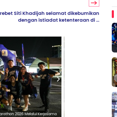
rebet Siti Khadijah selamat dikebumikan
dengan istiadat ketenteraan di ...
ARTIKEL TAJAAN
, pematuhan lesen separuh
Ajinomoto (Malaysia) Berh