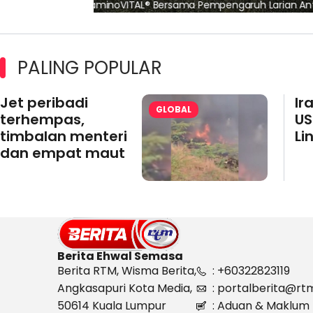
pertama 2026
PALING POPULAR
Jet peribadi
Ir
GLOBAL
terhempas,
US
timbalan menteri
Li
dan empat maut
Berita Ehwal Semasa
Berita RTM, Wisma Berita,
: +60322823119
Angkasapuri Kota Media,
: portalberita@rt
50614 Kuala Lumpur
: Aduan & Maklum 