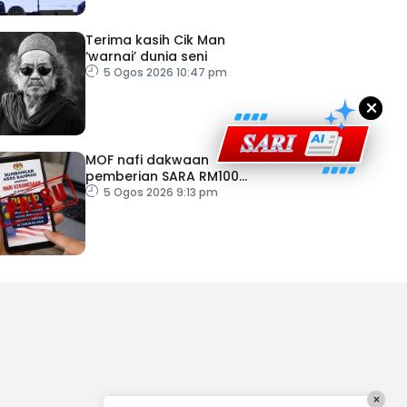
engaruh Larian Antarabangsa
Terima kasih Cik Man
‘warnai’ dunia seni
5 Ogos 2026 10:47 pm
×
MOF nafi dakwaan
pemberian SARA RM100
sempena Hari Kebangsaan
5 Ogos 2026 9:13 pm
×