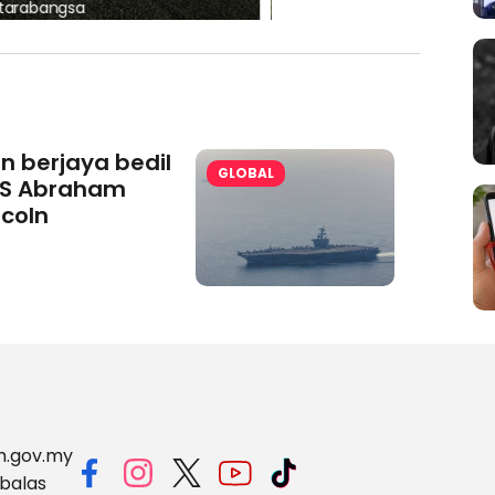
aminoVITAL® Bersama Pemp
an berjaya bedil
GLOBAL
S Abraham
ncoln
m.gov.my
balas