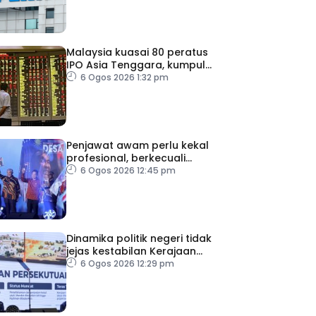
Malaysia kuasai 80 peratus
IPO Asia Tenggara, kumpul
AS$1.4 bilion separuh
6 Ogos 2026 1:32 pm
pertama 2026
Penjawat awam perlu kekal
profesional, berkecuali
ketika laksana tugas – TPM
6 Ogos 2026 12:45 pm
Zahid
Dinamika politik negeri tidak
jejas kestabilan Kerajaan
Perpaduan Persekutuan –
6 Ogos 2026 12:29 pm
TPM Zahid