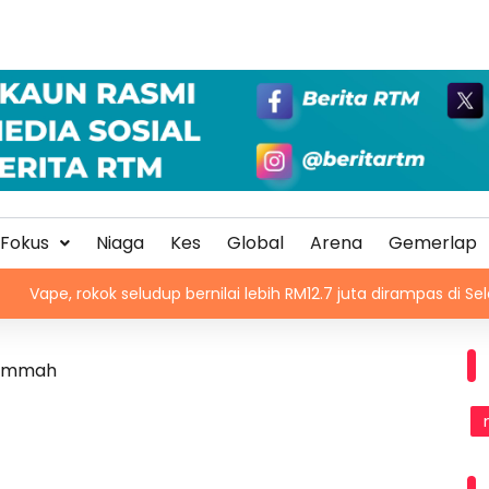
Fokus
Niaga
Kes
Global
Arena
Gemerlap
ok seludup bernilai lebih RM12.7 juta dirampas di Selangor
 ummah