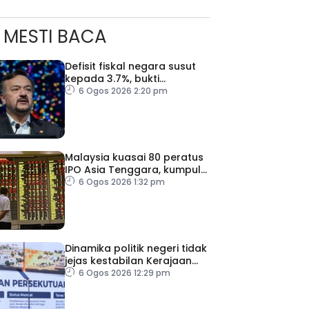
MESTI BACA
Defisit fiskal negara susut
kepada 3.7%, bukti
keyakinan pelabur masih
6 Ogos 2026 2:20 pm
kukuh
Malaysia kuasai 80 peratus
IPO Asia Tenggara, kumpul
AS$1.4 bilion separuh
6 Ogos 2026 1:32 pm
pertama 2026
Dinamika politik negeri tidak
jejas kestabilan Kerajaan
Perpaduan Persekutuan –
6 Ogos 2026 12:29 pm
TPM Zahid
ad Perkasa SCORE Marathon 2026 Melalui Kerjasama