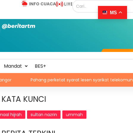
INFO CUACA
MS
Mandat
BES+
Pahang perketat syarat lesen syarikat telekomunikasi, bendun
KATA KUNCI
maal hijrah
sultan nazrin
ummah