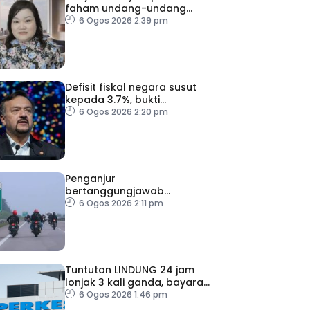
faham undang-undang
sebelum ke luar negara –
6 Ogos 2026 2:39 pm
Pakar
Defisit fiskal negara susut
kepada 3.7%, bukti
keyakinan pelabur masih
6 Ogos 2026 2:20 pm
kukuh
Penganjur
bertanggungjawab
pastikan himpunan
6 Ogos 2026 2:11 pm
permotoran selamat, patuhi
peraturan – Pakar
Tuntutan LINDUNG 24 jam
lonjak 3 kali ganda, bayaran
faedah cecah RM3.45 juta
6 Ogos 2026 1:46 pm