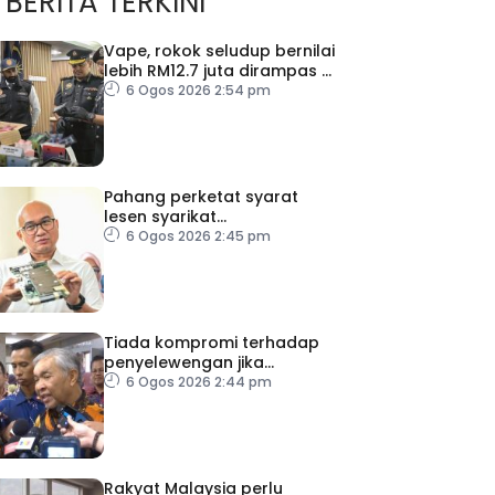
BERITA TERKINI
Vape, rokok seludup bernilai
lebih RM12.7 juta dirampas di
Selangor
6 Ogos 2026 2:54 pm
Pahang perketat syarat
lesen syarikat
telekomunikasi, bendung
6 Ogos 2026 2:45 pm
vandalisme dan kecurian
Tiada kompromi terhadap
penyelewengan jika
dibuktikan RCI TH
6 Ogos 2026 2:44 pm
Rakyat Malaysia perlu