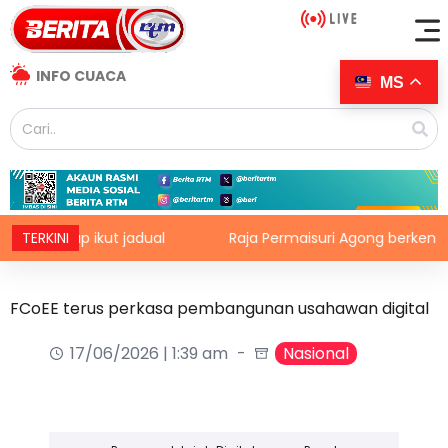
INFO CUACA
MS
siap ikut jadual
TERKINI
Raja Permaisuri Agong berkenan berang
FCoEE terus perkasa pembangunan usahawan digital
17/06/2026 | 1:39 am
Nasional