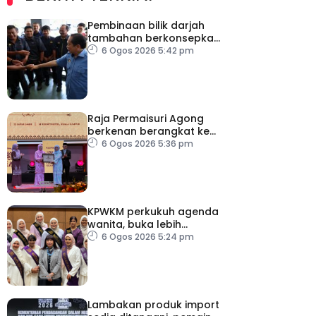
Pembinaan bilik darjah
tambahan berkonsepkan
MPS di sekolah terpilih,
6 Ogos 2026 5:42 pm
dijangka siap ikut jadual
Raja Permaisuri Agong
berkenan berangkat ke
Majlis Anugerah Sastera
6 Ogos 2026 5:36 pm
Negara Ke-16
KPWKM perkukuh agenda
wanita, buka lebih
banyak peluang
6 Ogos 2026 5:24 pm
Lambakan produk import