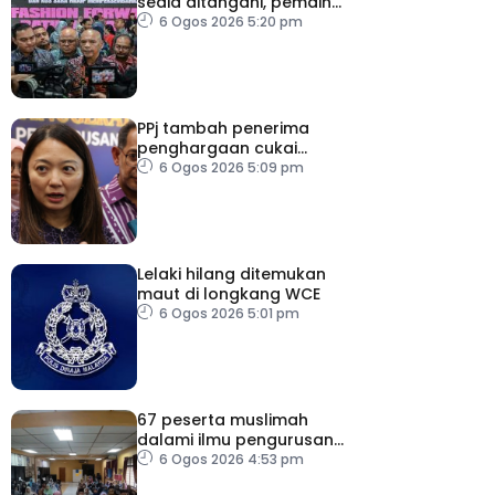
sedia ditangani, pemain
industri tempatan
6 Ogos 2026 5:20 pm
dipelawa beri cadangan
PPj tambah penerima
penghargaan cukai
taksiran
6 Ogos 2026 5:09 pm
Lelaki hilang ditemukan
maut di longkang WCE
6 Ogos 2026 5:01 pm
67 peserta muslimah
dalami ilmu pengurusan
jenazah
6 Ogos 2026 4:53 pm