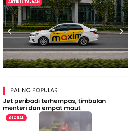
ARTIKEL TAJAAN
Maxim Malaysia dedah laporan keselamatan, pematuhan
lesen separuh pertama 2026
PALING POPULAR
Jet peribadi terhempas, timbalan
menteri dan empat maut
GLOBAL