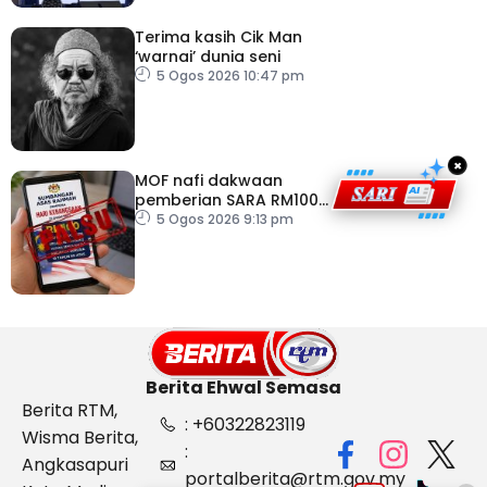
Terima kasih Cik Man
‘warnai’ dunia seni
5 Ogos 2026 10:47 pm
×
MOF nafi dakwaan
pemberian SARA RM100
sempena Hari
5 Ogos 2026 9:13 pm
Kebangsaan
Berita Ehwal Semasa
Berita RTM,
: +60322823119
Wisma Berita,
:
Angkasapuri
portalberita@rtm.gov.my