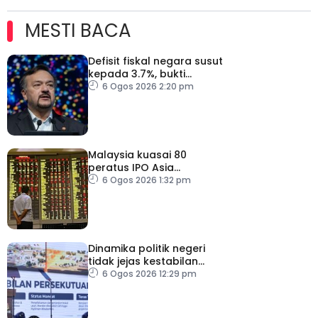
MESTI BACA
Defisit fiskal negara susut
kepada 3.7%, bukti
keyakinan pelabur masih
6 Ogos 2026 2:20 pm
kukuh
Malaysia kuasai 80
peratus IPO Asia
Tenggara, kumpul AS$1.4
6 Ogos 2026 1:32 pm
bilion separuh pertama
2026
Dinamika politik negeri
tidak jejas kestabilan
Kerajaan Perpaduan
6 Ogos 2026 12:29 pm
Persekutuan – TPM Zahid