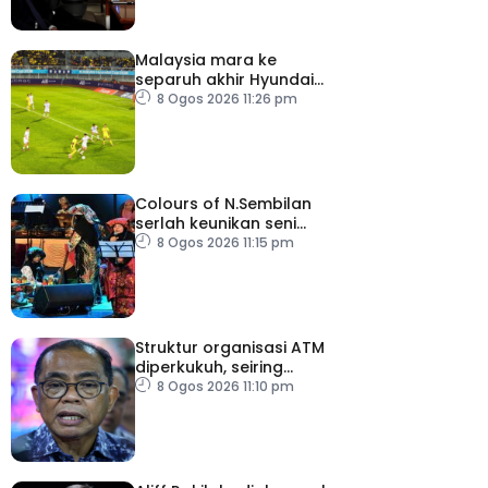
Malaysia mara ke
separuh akhir Hyundai
ASEAN Cup
8 Ogos 2026 11:26 pm
Colours of N.Sembilan
serlah keunikan seni
budaya negeri beradat
8 Ogos 2026 11:15 pm
Struktur organisasi ATM
diperkukuh, seiring
pemodenan aset
8 Ogos 2026 11:10 pm
pertahanan