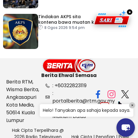
×
Tindakan AKPS sita
kontena bawa muatan ke
Israel bukti ketegasan
8 Ogos 2026 9:54 pm
Malaysia
Berita Ehwal Semasa
Berita RTM,
: +60322823119
Wisma Berita,
:
Angkasapuri
portalberita@rtm.gov.my
Kota Media,
×
: Aduan &
Helo! Tanyakan apa sahaja kepada saya.
50614 Kuala
Maklum balas
Lumpur
Hak Cipta Terpelihara @
2026 Radio Televisyen
Hak Cipta
|
Penafian
|
Polisi