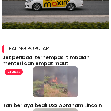
Maxim Malaysia dedah laporan keselamatan, pematuhan
lesen separuh pertama 2026
PALING POPULAR
Jet peribadi terhempas, timbalan
menteri dan empat maut
GLOBAL
Iran berjaya bedil USS Abraham Lincoln