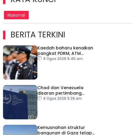
Nasional
BERITA TERKINI
Kaedah baharu kenaikan
pangkat PDRM, ATM
tingkat profesionalisme,
8 Ogos 2026 5:45 am
perkukuh integriti
Chad dan Venezuela
disaran pertimbang
semula keputusan tarik
8 Ogos 2026 5:28 am
diri daripada ICC
Kemusnahan struktur
bangunan di Gaza tetap