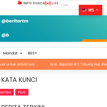
INFO CUACA
MS
Mandat
BES+
iviti luar
Syor, dapatan RCI Tabung Haji disiasat tanp
KATA KUNCI
bomba
PLUS