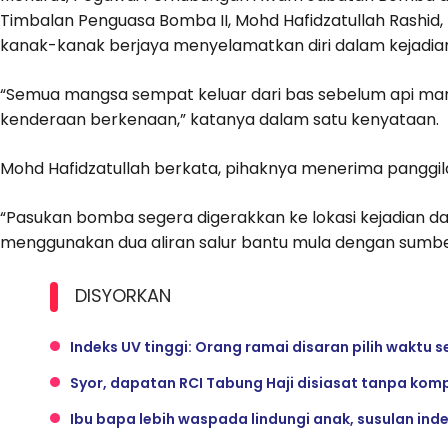
Timbalan Penguasa Bomba II, Mohd Hafidzatullah Rashi
kanak-kanak berjaya menyelamatkan diri dalam kejadian k
“Semua mangsa sempat keluar dari bas sebelum api m
kenderaan berkenaan,” katanya dalam satu kenyataan.
Mohd Hafidzatullah berkata, pihaknya menerima panggi
“Pasukan bomba segera digerakkan ke lokasi kejadian
menggunakan dua aliran salur bantu mula dengan sumber 
DISYORKAN
Indeks UV tinggi: Orang ramai disaran pilih waktu se
Syor, dapatan RCI Tabung Haji disiasat tanpa kom
Ibu bapa lebih waspada lindungi anak, susulan ind