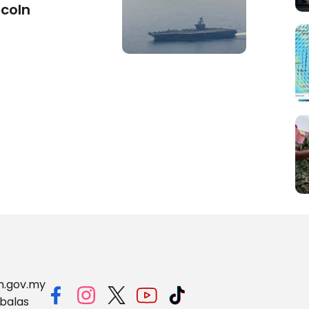
ncoln
m.gov.my
balas