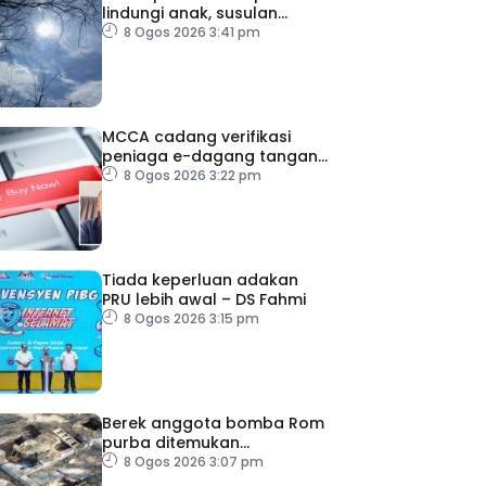
lindungi anak, susulan
indeks UV sangat tinggi
8 Ogos 2026 3:41 pm
MCCA cadang verifikasi
peniaga e-dagang tangani
lambakan produk import
8 Ogos 2026 3:22 pm
Tiada keperluan adakan
PRU lebih awal – DS Fahmi
8 Ogos 2026 3:15 pm
Berek anggota bomba Rom
purba ditemukan
berhampiran Colosseum
8 Ogos 2026 3:07 pm