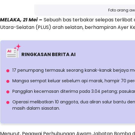
Foto orang a
MELAKA, 21 Mei –
Sebuah bas terbakar selepas terlibat
Utara-Selatan (PLUS) arah selatan, berhampiran Ayer Ke
RINGKASAN BERITA AI
17 penumpang termasuk seorang kanak-kanak berjaya me
Mangsa sempat keluar sebelum api marak, hampir 70 pe
Panggilan kecemasan diterima pada 3.04 petang; pasuka
Operasi melibatkan 10 anggota, dua aliran salur bantu de
masih dalam siasatan.
Menurut, Pegawai Perhubungan Awam Jabatan Bomba da