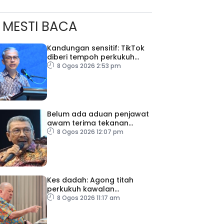
MESTI BACA
Kandungan sensitif: TikTok
diberi tempoh perkukuh
sistem moderasi
8 Ogos 2026 2:53 pm
Belum ada aduan penjawat
awam terima tekanan
ad Perkasa SCORE Marathon 2026 Melalui Kerjasama
daripada ahli politik
8 Ogos 2026 12:07 pm
engaruh Larian Antarabangsa
Kes dadah: Agong titah
perkukuh kawalan
lapangan terbang, pintu
8 Ogos 2026 11:17 am
masuk negara