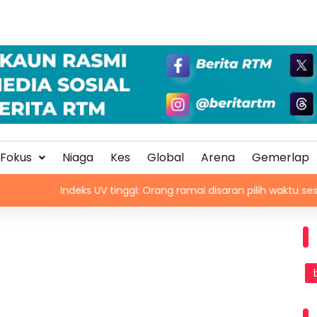
Fokus
Niaga
Kes
Global
Arena
Gemerlap
Indeks UV tinggi: Orang ramai disaran pilih waktu sesuai untuk akt