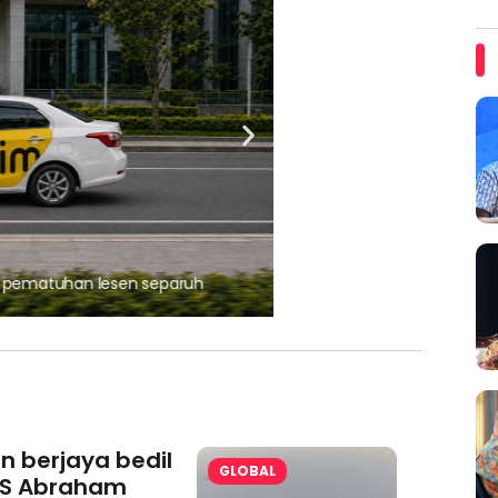
, pematuhan lesen separuh
Ajinomoto (Malaysia) Berh
aminoVITAL® Bersama Pemp
an berjaya bedil
GLOBAL
S Abraham