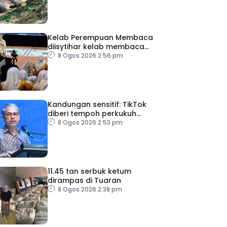
Kelab Perempuan Membaca
diisytihar kelab membaca
terbesar di Malaysia
8 Ogos 2026 2:56 pm
Kandungan sensitif: TikTok
diberi tempoh perkukuh
sistem moderasi
8 Ogos 2026 2:53 pm
11.45 tan serbuk ketum
dirampas di Tuaran
8 Ogos 2026 2:38 pm