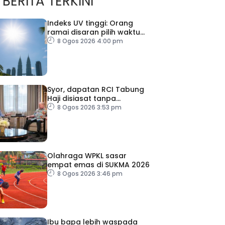
BERITA TERKINI
Indeks UV tinggi: Orang
ramai disaran pilih waktu
sesuai untuk aktiviti luar
8 Ogos 2026 4:00 pm
Syor, dapatan RCI Tabung
Haji disiasat tanpa
kompromi – PM
8 Ogos 2026 3:53 pm
Olahraga WPKL sasar
empat emas di SUKMA 2026
8 Ogos 2026 3:46 pm
Ibu bapa lebih waspada