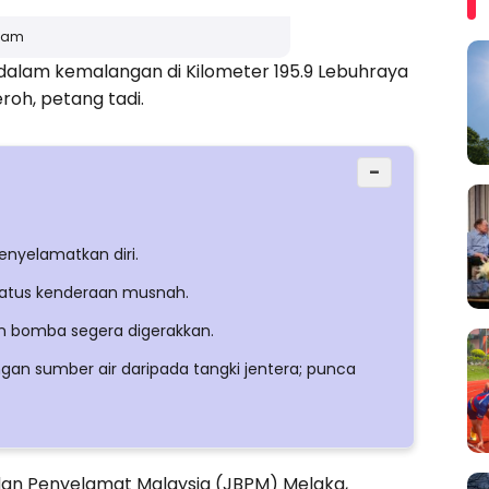
wam
 dalam kemalangan di Kilometer 195.9 Lebuhraya
roh, petang tadi.
−
nyelamatkan diri.
ratus kenderaan musnah.
n bomba segera digerakkan.
ngan sumber air daripada tangki jentera; punca
n Penyelamat Malaysia (JBPM) Melaka,