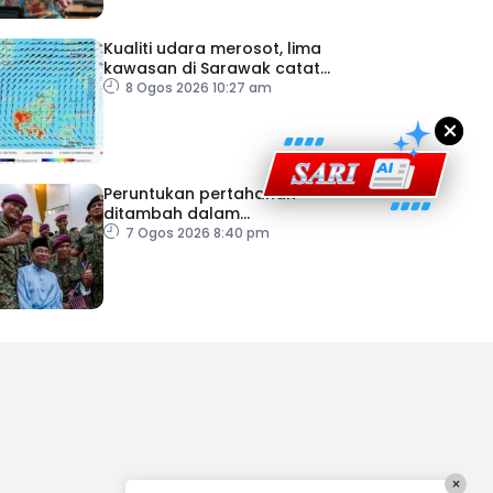
Kualiti udara merosot, lima
kawasan di Sarawak catat
IPU tidak sihat
8 Ogos 2026 10:27 am
×
Peruntukan pertahanan
ditambah dalam
Belanjawan 2027
7 Ogos 2026 8:40 pm
×