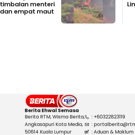
timbalan menteri
Li
dan empat maut
Berita Ehwal Semasa
Berita RTM, Wisma Berita,
: +60322823119
Angkasapuri Kota Media,
: portalberita@rt
50614 Kuala Lumpur
: Aduan & Maklum 