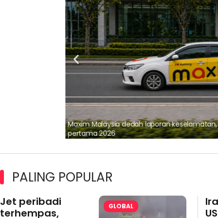
lalui Kerjasama
Maxim Malaysia dedah laporan keselamatan
pertama 2026
PALING POPULAR
Jet peribadi
Ir
GLOBAL
terhempas,
US