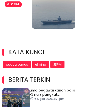
GLOBAL
KATA KUNCI
cuaca panas
el nino
JBPM
BERITA TERKINI
Lima pegawai kanan polis
KL naik pangkat,
perkukuh kepimpinan
6 Ogos 2026 3:21 pm
pasukan