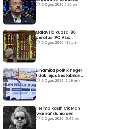
keyakinan pelabur masih
6 Ogos 2026 2:20 pm
kukuh
Malaysia kuasai 80
peratus IPO Asia
Tenggara, kumpul AS$1.4
6 Ogos 2026 1:32 pm
bilion separuh pertama
2026
Dinamika politik negeri
tidak jejas kestabilan
Kerajaan Perpaduan
6 Ogos 2026 12:29 pm
Persekutuan – TPM Zahid
Terima kasih Cik Man
‘warnai’ dunia seni
5 Ogos 2026 10:47 pm