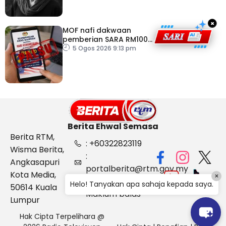
×
MOF nafi dakwaan
pemberian SARA RM100
sempena Hari
5 Ogos 2026 9:13 pm
Kebangsaan
Berita Ehwal Semasa
Berita RTM,
: +60322823119
Wisma Berita,
:
Angkasapuri
portalberita@rtm.gov.my
Kota Media,
×
: Aduan &
Helo! Tanyakan apa sahaja kepada saya.
50614 Kuala
Maklum balas
Lumpur
Hak Cipta Terpelihara @