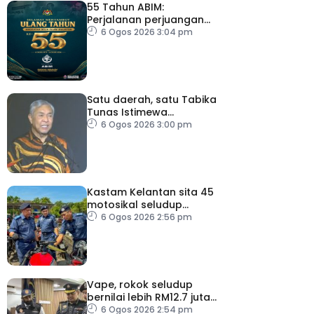
55 Tahun ABIM:
Perjalanan perjuangan
berteraskan jati diri
6 Ogos 2026 3:04 pm
harakah Islamiah – PM
Satu daerah, satu Tabika
Tunas Istimewa
menjelang 2027 – TPM
6 Ogos 2026 3:00 pm
Zahid
Kastam Kelantan sita 45
motosikal seludup
bernilai RM3.6 juta
6 Ogos 2026 2:56 pm
Vape, rokok seludup
bernilai lebih RM12.7 juta
dirampas di Selangor
6 Ogos 2026 2:54 pm