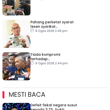
Pahang perketat syarat
lesen syarikat
telekomunikasi, bendung
6 Ogos 2026 2:45 pm
vandalisme dan kecurian
Tiada kompromi
terhadap
penyelewengan jika
6 Ogos 2026 2:44 pm
dibuktikan RCI TH
MESTI BACA
Defisit fiskal negara susut
kepada 3.7%, bukti