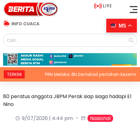
INFO CUACA
MS
ukan
TERKINI
PRN Melaka: BN bertekad pertahan kesemua 21 keru
80 peratus anggota JBPM Perak siap siaga hadapi El
Nino
9/07/2026 | 4:44 pm
Nasional