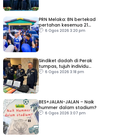
PRN Melaka: BN bertekad
pertahan kesemua 21
kerusi, terbuka sebarang
6 Ogos 2026 3:20 pm
rundingan
Sindiket dadah di Perak
tumpas, tujuh individu
ditahan
6 Ogos 2026 3:18 pm
BES+JALAN-JALAN – Naik
hummer dalam stadium?
6 Ogos 2026 3:07 pm