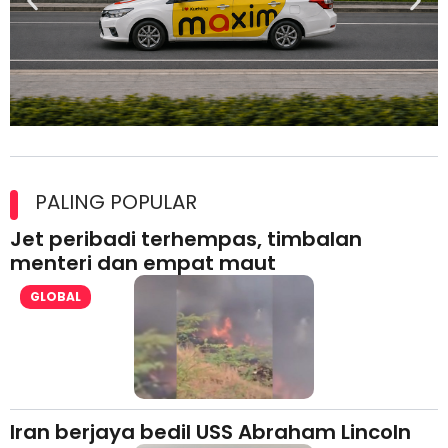
Maxim Malaysia dedah laporan keselamatan, pematuhan
lesen separuh pertama 2026
PALING POPULAR
Jet peribadi terhempas, timbalan
menteri dan empat maut
GLOBAL
Iran berjaya bedil USS Abraham Lincoln