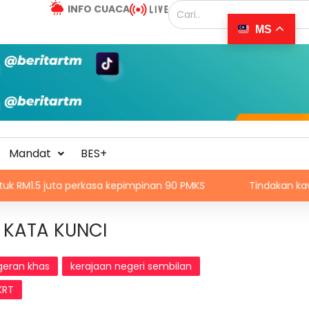
INFO CUACA
MS
Mandat
BES+
uta perkasa kepimpinan 90 PMKS
Tindakan kawalan lalulin
KATA KUNCI
geran khas
kerajaan negeri sembilan
KRT