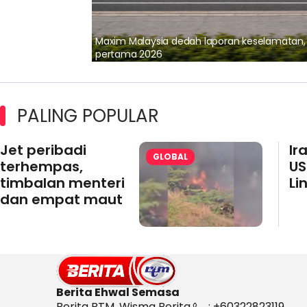
lalui Kerjasama
Maxim Malaysia dedah laporan keselamatan
pertama 2026
PALING POPULAR
Jet peribadi
Ir
GLOBAL
terhempas,
US
timbalan menteri
Li
dan empat maut
Berita Ehwal Semasa
Berita RTM, Wisma Berita,
: +60322823119