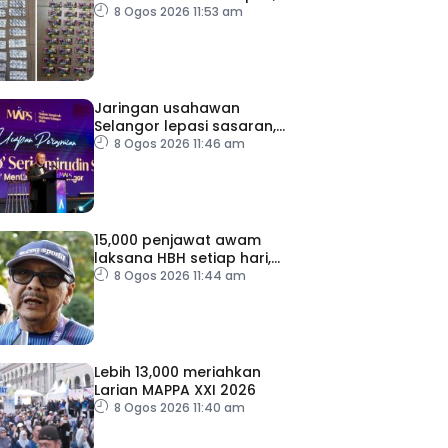
seorang lelaki ditahan
8 Ogos 2026 11:53 am
Jaringan usahawan
Selangor lepasi sasaran,
cecah 102,466 pengusaha
8 Ogos 2026 11:46 am
15,000 penjawat awam
laksana HBH setiap hari,
impak pelaksanaan diteliti
8 Ogos 2026 11:44 am
Lebih 13,000 meriahkan
Larian MAPPA XXI 2026
8 Ogos 2026 11:40 am