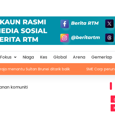
Fokus
Niaga
Kes
Global
Arena
Gemerlap
u Sultan Brunei ditarik balik
SME Corp peruntuk RM1.5 j
anan komuniti