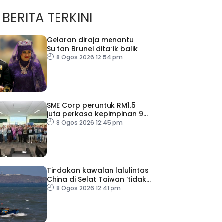
BERITA TERKINI
Gelaran diraja menantu
Sultan Brunei ditarik balik
8 Ogos 2026 12:54 pm
SME Corp peruntuk RM1.5
juta perkasa kepimpinan 90
PMKS
8 Ogos 2026 12:45 pm
Tindakan kawalan lalulintas
China di Selat Taiwan ‘tidak
masuk akal’
8 Ogos 2026 12:41 pm