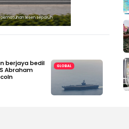
, pematuhan lesen separuh
Ajinomoto (Malaysia) Berh
aminoVITAL® Bersama Pemp
an berjaya bedil
GLOBAL
S Abraham
ncoln