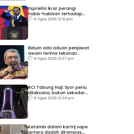
Espriella ikrar perangi
habis-habisan terhadap
pengganas narkotik
8 Ogos 2026 12:10 pm
Belum ada aduan penjawat
awam terima tekanan
daripada ahli politik
8 Ogos 2026 12:07 pm
RCI Tabung Haji: Syor perlu
dilaksana, bukan sekadar
laporan – Pakar
8 Ogos 2026 12:04 pm
Ketamin dalam kartrij vape
antara dadah dirampas,