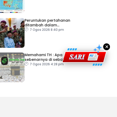
ad Perkasa SCORE Marathon 2026 Melalui Kerjasama
Peruntukan pertahanan
engaruh Larian Antarabangsa
ditambah dalam
Belanjawan 2027
7 Ogos 2026 8:40 pm
×
Memahami TH : Apa
sebenarnya di sebalik
angka
7 Ogos 2026 4:28 pm