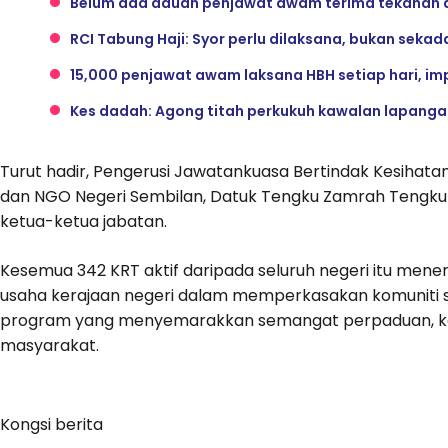
Belum ada aduan penjawat awam terima tekanan da
RCI Tabung Haji: Syor perlu dilaksana, bukan sekad
15,000 penjawat awam laksana HBH setiap hari, imp
Kes dadah: Agong titah perkukuh kawalan lapanga
Turut hadir, Pengerusi Jawatankuasa Bertindak Kesihatan
dan NGO Negeri Sembilan, Datuk Tengku Zamrah Tengku 
ketua-ketua jabatan.
Kesemua 342 KRT aktif daripada seluruh negeri itu men
usaha kerajaan negeri dalam memperkasakan komuniti
program yang menyemarakkan semangat perpaduan, ke
masyarakat.
Kongsi berita