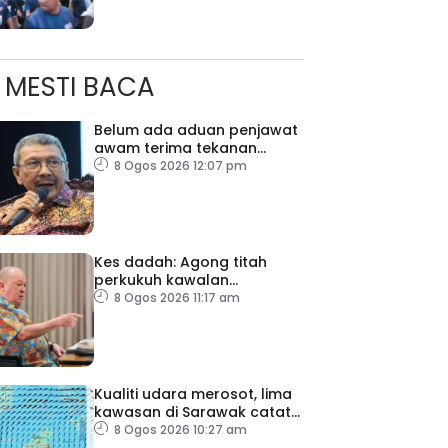
MESTI BACA
Belum ada aduan penjawat
awam terima tekanan
daripada ahli politik
8 Ogos 2026 12:07 pm
Kes dadah: Agong titah
perkukuh kawalan
lapangan terbang, pintu
8 Ogos 2026 11:17 am
masuk negara
Kualiti udara merosot, lima
kawasan di Sarawak catat
IPU tidak sihat
8 Ogos 2026 10:27 am