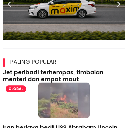
Maxim Malaysia dedah laporan keselamatan, pematuhan
lesen separuh pertama 2026
PALING POPULAR
Jet peribadi terhempas, timbalan
menteri dan empat maut
GLOBAL
Iran berjaya bedil USS Abraham Lincoln