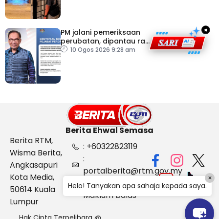
×
PM jalani pemeriksaan
perubatan, dipantau rapi
dua hari
10 Ogos 2026 9:28 am
Berita Ehwal Semasa
Berita RTM,
: +60322823119
Wisma Berita,
:
Angkasapuri
portalberita@rtm.gov.my
Kota Media,
×
: Aduan &
Helo! Tanyakan apa sahaja kepada saya.
50614 Kuala
Maklum balas
Lumpur
Hak Cipta Terpelihara @