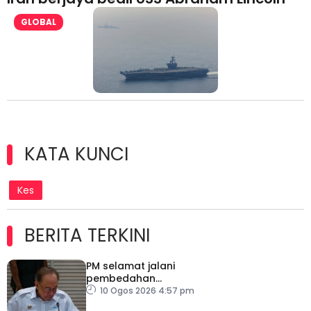
GLOBAL
KATA KUNCI
Kes
BERITA TERKINI
PM selamat jalani
pembedahan
laparoskopi rawat hernia
10 Ogos 2026 4:57 pm
perut