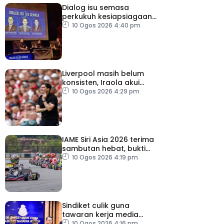
Dialog isu semasa
perkukuh kesiapsiagaan,
penyelarasan warga RTM
10 Ogos 2026 4:40 pm
Liverpool masih belum
konsisten, Iraola akui
masih banyak perlu
10 Ogos 2026 4:29 pm
diperbaiki
IAME Siri Asia 2026 terima
sambutan hebat, bukti
Malaysia bertaraf dunia
10 Ogos 2026 4:19 pm
Sindiket culik guna
tawaran kerja media
sosial tumpas – Polis
10 Ogos 2026 4:16 pm