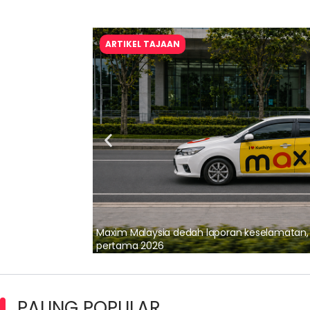
ARTIKEL TAJAAN
lalui Kerjasama
Maxim Malaysia dedah laporan keselamatan
pertama 2026
PALING POPULAR