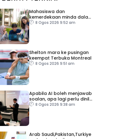
Mahasiswa dan
kemerdekaan minda dalam
menghadapi ledakan AI
8 Ogos 2026 9:52 am
Shelton mara ke pusingan
keempat Terbuka Montreal
8 Ogos 2026 9:51 am
Apabila AI boleh menjawab
soalan, apa lagi perlu dinilai
di universiti?
8 Ogos 2026 9:38 am
Arab Saudi,Pakistan,Turkiye