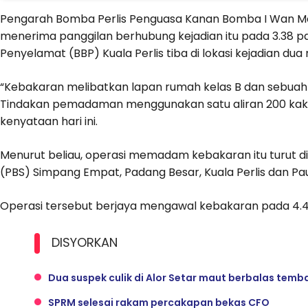
Pengarah Bomba Perlis Penguasa Kanan Bomba I Wan Mo
menerima panggilan berhubung kejadian itu pada 3.38 pa
Penyelamat (BBP) Kuala Perlis tiba di lokasi kejadian dua
“Kebakaran melibatkan lapan rumah kelas B dan sebuah
Tindakan pemadaman menggunakan satu aliran 200 kaki
kenyataan hari ini.
Menurut beliau, operasi memadam kebakaran itu turut 
(PBS) Simpang Empat, Padang Besar, Kuala Perlis dan Pau
Operasi tersebut berjaya mengawal kebakaran pada 4.40
DISYORKAN
Dua suspek culik di Alor Setar maut berbalas tem
SPRM selesai rakam percakapan bekas CFO