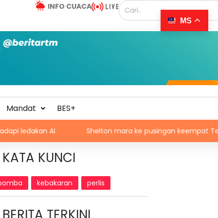
INFO CUACA
MS
Mandat
BES+
n AI
Shelton mara ke pusingan keempat Terbuka Mont
KATA KUNCI
bomba
kebakaran
perlis
BERITA TERKINI