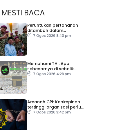
MESTI BACA
Peruntukan pertahanan
ditambah dalam
Belanjawan 2027
7 Ogos 2026 8:40 pm
Memahami TH : Apa
sebenarnya di sebalik
angka
7 Ogos 2026 4:28 pm
ad Perkasa SCORE Marathon 2026 Melalui Kerjasama
Amanah CPI: Kepimpinan
engaruh Larian Antarabangsa
tertinggi organisasi perlu
pacu reformasi radikal
7 Ogos 2026 3:42 pm