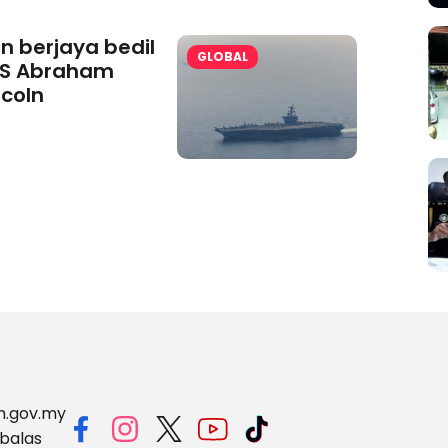
an berjaya bedil
GLOBAL
S Abraham
ncoln
m.gov.my
balas