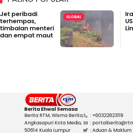
Jet peribadi
Ir
GLOBAL
terhempas,
US
timbalan menteri
Li
dan empat maut
Berita Ehwal Semasa
Berita RTM, Wisma Berita,
: +60322823119
Angkasapuri Kota Media,
: portalberita@rt
50614 Kuala Lumpur
: Aduan & Maklum 