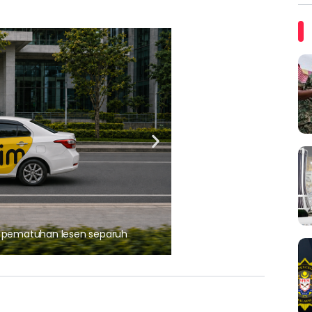
ARTIKEL TAJAAN
, pematuhan lesen separuh
Ajinomoto (Malaysia) Berh
aminoVITAL® Bersama Pemp