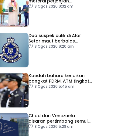
meterai perjanjian
pertahanan bersama
8 Ogos 2026 9:32 am
Dua suspek culik di Alor
Setar maut berbalas
tembakan
8 Ogos 2026 9:20 am
Kaedah baharu kenaikan
pangkat PDRM, ATM tingkat
profesionalisme, perkukuh
8 Ogos 2026 5:45 am
integriti
Chad dan Venezuela
disaran pertimbang semula
keputusan tarik diri
8 Ogos 2026 5:28 am
daripada ICC