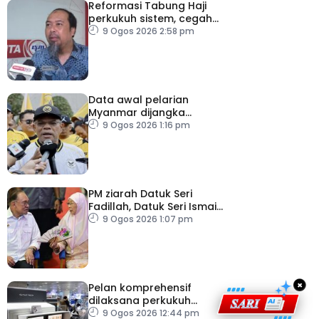
Reformasi Tabung Haji
perkukuh sistem, cegah
kesilapan berulang
9 Ogos 2026 2:58 pm
Data awal pelarian
Myanmar dijangka
diperoleh suku keempat
9 Ogos 2026 1:16 pm
2026
PM ziarah Datuk Seri
Fadillah, Datuk Seri Ismail
Sabri di IJN
9 Ogos 2026 1:07 pm
×
Pelan komprehensif
dilaksana perkukuh
keselamatan
9 Ogos 2026 12:44 pm