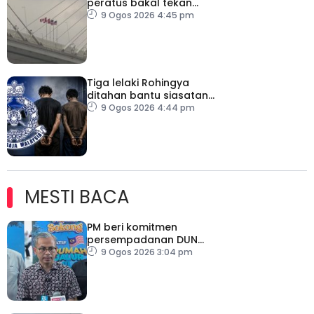
peratus bakal tekan
pengguna, perniagaan
9 Ogos 2026 4:45 pm
Kanada
Tiga lelaki Rohingya
ditahan bantu siasatan
rogol wanita OKU
9 Ogos 2026 4:44 pm
MESTI BACA
PM beri komitmen
persempadanan DUN
Sarawak, minta laporan
9 Ogos 2026 3:04 pm
SPR – Datuk Seri Fahmi