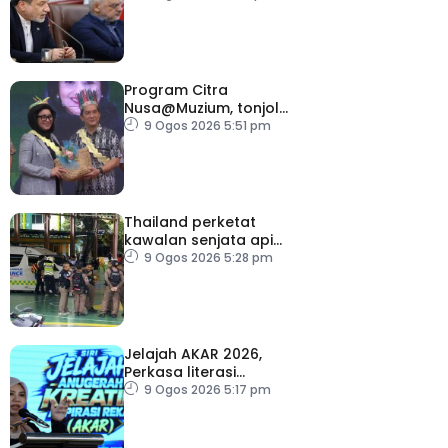
Program Citra
Nusa@Muzium, tonjol
keunikan budaya orang
9 Ogos 2026 5:51 pm
asli
Thailand perketat
kawalan senjata api
susulan tembakan di
9 Ogos 2026 5:28 pm
sekolah
Jelajah AKAR 2026,
Perkasa literasi
kewangan generasi
9 Ogos 2026 5:17 pm
muda