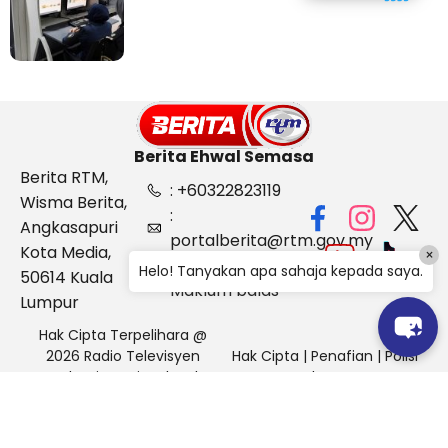
pemeriksaan bagasi di
KLIA
Berita Ehwal Semasa
Berita RTM,
: +60322823119
Wisma Berita,
:
Angkasapuri
portalberita@rtm.gov.my
Kota Media,
×
: Aduan &
Helo! Tanyakan apa sahaja kepada saya.
50614 Kuala
Maklum balas
Lumpur
Hak Cipta Terpelihara @
2026 Radio Televisyen
Hak Cipta
|
Penafian
|
Polisi
Malaysia, Berita Ehwal
Keselamatan
Semasa (BES)