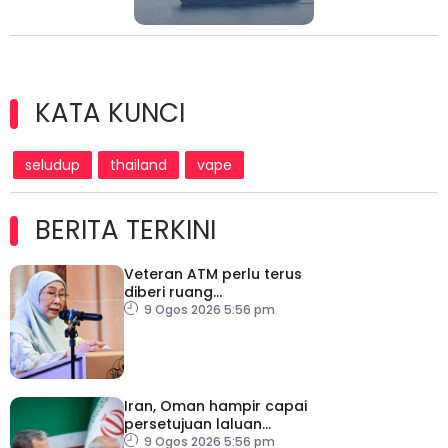
KATA KUNCI
seludup
thailand
vape
BERITA TERKINI
Veteran ATM perlu terus
diberi ruang
menyumbang kepada
9 Ogos 2026 5:56 pm
negara – Wan Azizah
Iran, Oman hampir capai
persetujuan laluan
perkapalan sementara
9 Ogos 2026 5:56 pm