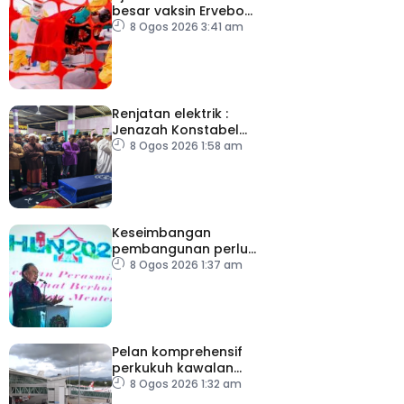
besar vaksin Ervebo
tangani wabak Ebola
8 Ogos 2026 3:41 am
Renjatan elektrik :
Jenazah Konstabel
Muhammad Raimi
8 Ogos 2026 1:58 am
selamat dikebumikan
Keseimbangan
pembangunan perlu
ambil kira lokasi tumpuan
8 Ogos 2026 1:37 am
Pelan komprehensif
perkukuh kawalan
keselamatan di semua
8 Ogos 2026 1:32 am
lapangan terbang