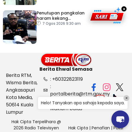
×
Penutupan pangkalan
haram kekang
penyeludupan di
7 Ogos 2026 9:30 am
Kelantan
Berita Ehwal Semasa
Berita RTM,
: +60322823119
Wisma Berita,
:
Angkasapuri
portalberita@rtm.gov.my
Kota Media,
×
: Aduan &
Helo! Tanyakan apa sahaja kepada saya.
50614 Kuala
Maklum balas
Lumpur
Hak Cipta Terpelihara @
2026 Radio Televisyen
Hak Cipta
|
Penafian
|
Polisi