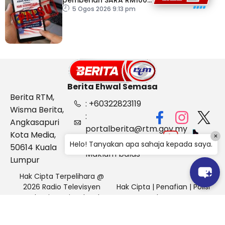
pemberian SARA RM100
sempena Hari
5 Ogos 2026 9:13 pm
Kebangsaan
Berita Ehwal Semasa
Berita RTM,
: +60322823119
Wisma Berita,
:
Angkasapuri
portalberita@rtm.gov.my
Kota Media,
×
: Aduan &
Helo! Tanyakan apa sahaja kepada saya.
50614 Kuala
Maklum balas
Lumpur
Hak Cipta Terpelihara @
2026 Radio Televisyen
Hak Cipta
|
Penafian
|
Polisi
Malaysia, Berita Ehwal
Keselamatan
Semasa (BES)