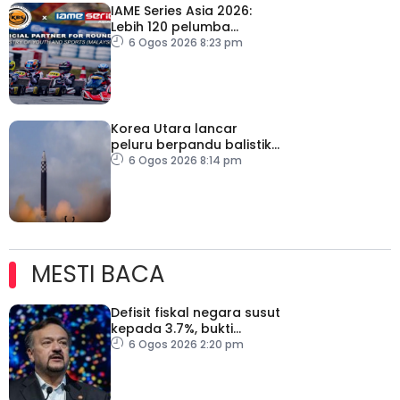
IAME Series Asia 2026:
Lebih 120 pelumba
antarabangsa berentap
6 Ogos 2026 8:23 pm
rebut tiket ke Itali
Korea Utara lancar
peluru berpandu balistik
jarak dekat ke arah Laut
6 Ogos 2026 8:14 pm
Jepun
MESTI BACA
Defisit fiskal negara susut
kepada 3.7%, bukti
keyakinan pelabur masih
6 Ogos 2026 2:20 pm
kukuh