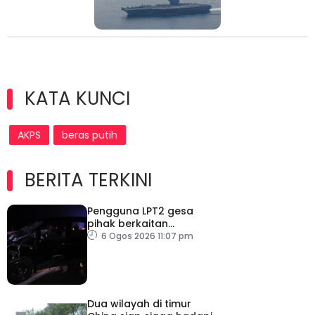
KATA KUNCI
AKPS
beras putih
BERITA TERKINI
Pengguna LPT2 gesa
pihak berkaitan
pertingkat keselamatan
6 Ogos 2026 11:07 pm
Dua wilayah di timur