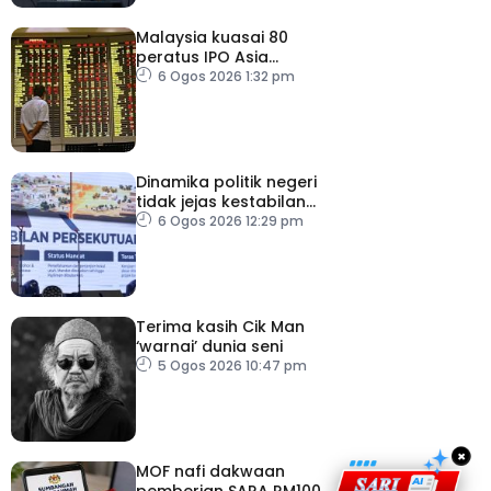
Malaysia kuasai 80
peratus IPO Asia
Tenggara, kumpul AS$1.4
6 Ogos 2026 1:32 pm
bilion separuh pertama
2026
Dinamika politik negeri
tidak jejas kestabilan
Kerajaan Perpaduan
6 Ogos 2026 12:29 pm
Persekutuan – TPM Zahid
Terima kasih Cik Man
‘warnai’ dunia seni
5 Ogos 2026 10:47 pm
×
MOF nafi dakwaan