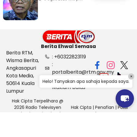
pertahanan
Berita Ehwal Semasa
Berita RTM,
: +60322823119
Wisma Berita,
:
Angkasapuri
portalberita@rtm.gov.my
Kota Media,
×
: Aduan &
Helo! Tanyakan apa sahaja kepada saya.
50614 Kuala
Maklum balas
Lumpur
Hak Cipta Terpelihara @
2026 Radio Televisyen
Hak Cipta
|
Penafian
|
Polisi
Malaysia, Berita Ehwal
Keselamatan
Semasa (BES)