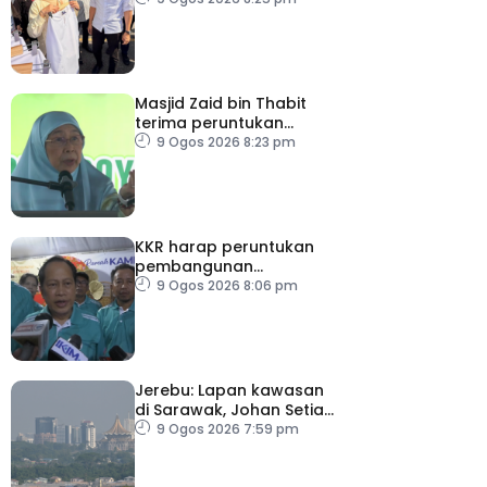
keluarga berjimat –
Fadhlina
Masjid Zaid bin Thabit
terima peruntukan
RM100,000
9 Ogos 2026 8:23 pm
KKR harap peruntukan
pembangunan
ditingkatkan
9 Ogos 2026 8:06 pm
Jerebu: Lapan kawasan
di Sarawak, Johan Setia
di Selangor catat IPU
9 Ogos 2026 7:59 pm
tidak sihat