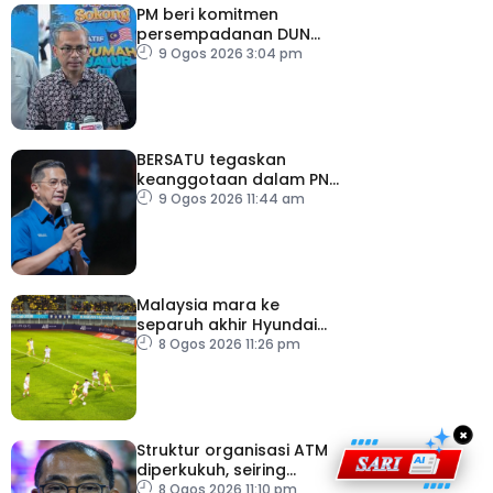
PM beri komitmen
persempadanan DUN
Sarawak, minta laporan
9 Ogos 2026 3:04 pm
SPR – Datuk Seri Fahmi
BERSATU tegaskan
keanggotaan dalam PN
masih sah
9 Ogos 2026 11:44 am
Malaysia mara ke
separuh akhir Hyundai
ASEAN Cup
8 Ogos 2026 11:26 pm
×
Struktur organisasi ATM
diperkukuh, seiring
pemodenan aset
8 Ogos 2026 11:10 pm