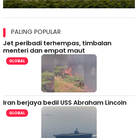
Maxim Malaysia dedah laporan keselamatan, pematuhan
lesen separuh pertama 2026
PALING POPULAR
Jet peribadi terhempas, timbalan
menteri dan empat maut
GLOBAL
Iran berjaya bedil USS Abraham Lincoln
GLOBAL