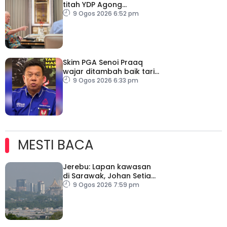
titah YDP Agong
berhubung RCI TH
9 Ogos 2026 6:52 pm
Skim PGA Senoi Praaq
wajar ditambah baik tarik
minat belia orang asli
9 Ogos 2026 6:33 pm
MESTI BACA
Jerebu: Lapan kawasan
di Sarawak, Johan Setia
di Selangor catat IPU
9 Ogos 2026 7:59 pm
tidak sihat