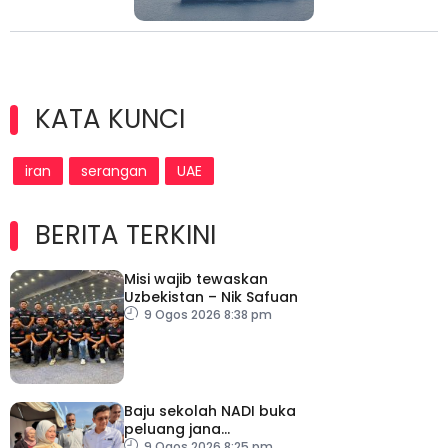
KATA KUNCI
iran
serangan
UAE
BERITA TERKINI
Misi wajib tewaskan
Uzbekistan – Nik Safuan
9 Ogos 2026 8:38 pm
Baju sekolah NADI buka
peluang jana
pendapatan, bantu
9 Ogos 2026 8:25 pm