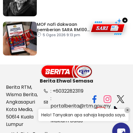
×
MOF nafi dakwaan
pemberian SARA RM100
sempena Hari
5 Ogos 2026 9:13 pm
Kebangsaan
Berita Ehwal Semasa
Berita RTM,
: +60322823119
Wisma Berita,
:
Angkasapuri
portalberita@rtm.gov.my
Kota Media,
×
: Aduan &
Helo! Tanyakan apa sahaja kepada saya.
50614 Kuala
Maklum balas
Lumpur