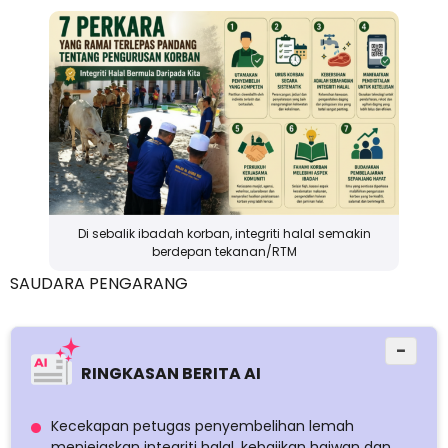
Di sebalik ibadah korban, integriti halal semakin
berdepan tekanan/RTM
SAUDARA PENGARANG
−
RINGKASAN BERITA AI
Kecekapan petugas penyembelihan lemah
menjejaskan integriti halal, kebajikan haiwan dan