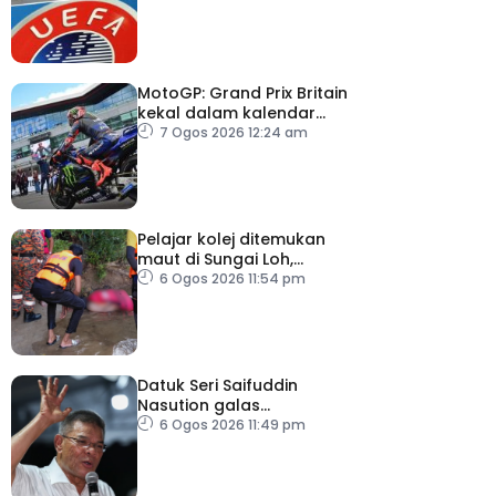
Infantino
MotoGP: Grand Prix Britain
kekal dalam kalendar
hingga 2028
7 Ogos 2026 12:24 am
Pelajar kolej ditemukan
maut di Sungai Loh,
Dungun
6 Ogos 2026 11:54 pm
Datuk Seri Saifuddin
Nasution galas
sementara tugas
6 Ogos 2026 11:49 pm
Timbalan Presiden PKR