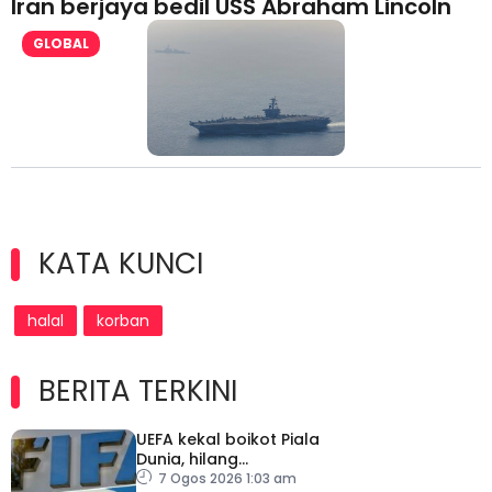
Iran berjaya bedil USS Abraham Lincoln
GLOBAL
KATA KUNCI
halal
korban
BERITA TERKINI
UEFA kekal boikot Piala
Dunia, hilang
kepercayaan kepada
7 Ogos 2026 1:03 am