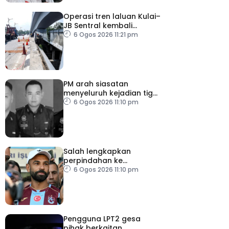
Operasi tren laluan Kulai–
JB Sentral kembali
beroperasi
6 Ogos 2026 11:21 pm
PM arah siasatan
menyeluruh kejadian tiga
anggota polis maut
6 Ogos 2026 11:10 pm
akibat renjatan elektrik
Salah lengkapkan
perpindahan ke
Trabzonspor
6 Ogos 2026 11:10 pm
Pengguna LPT2 gesa
pihak berkaitan