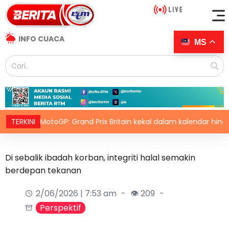
INFO CUACA
MS
TERKINI
MotoGP: Grand Prix Britain kekal dalam kalendar hingga 2028
Di sebalik ibadah korban, integriti halal semakin
berdepan tekanan
2/06/2026 | 7:53 am
👁 209
Perspektif