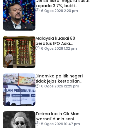
Defisit fiskal negara susut
kepada 3.7%, bukti
keyakinan pelabur masih
6 Ogos 2026 2:20 pm
kukuh
Malaysia kuasai 80
peratus IPO Asia
Tenggara, kumpul AS$1.4
6 Ogos 2026 1:32 pm
bilion separuh pertama
2026
Dinamika politik negeri
tidak jejas kestabilan
Kerajaan Perpaduan
6 Ogos 2026 12:29 pm
Persekutuan – TPM Zahid
Terima kasih Cik Man
‘warnai’ dunia seni
5 Ogos 2026 10:47 pm