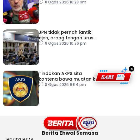
AS – IRGC
8 Ogos 2026 10:28 pm
JPN tidak pernah lantik
ejen, orang tengah urus
dokumentasi
8 Ogos 2026 10:26 pm
×
Tindakan AKPS sita
kontena bawa muatan ke
Israel bukti ketegasan
8 Ogos 2026 9:54 pm
Malaysia
Berita Ehwal Semasa
Berita RTM,