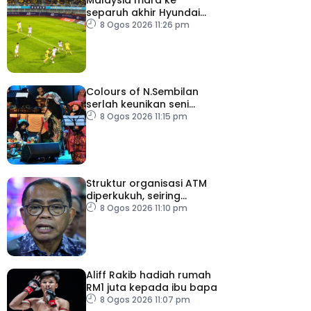
separuh akhir Hyundai
ASEAN Cup
8 Ogos 2026 11:26 pm
Colours of N.Sembilan
serlah keunikan seni
budaya negeri beradat
8 Ogos 2026 11:15 pm
Struktur organisasi ATM
diperkukuh, seiring
pemodenan aset
8 Ogos 2026 11:10 pm
pertahanan
Aliff Rakib hadiah rumah
RM1 juta kepada ibu bapa
8 Ogos 2026 11:07 pm