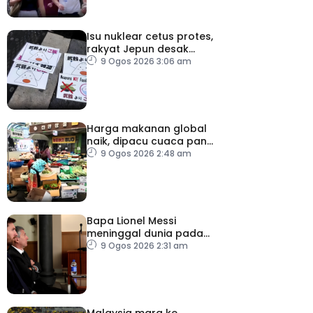
Isu nuklear cetus protes,
rakyat Jepun desak
dasar dikaji semula
9 Ogos 2026 3:06 am
Harga makanan global
naik, dipacu cuaca panas
dan ketegangan
9 Ogos 2026 2:48 am
geopolitik
Bapa Lionel Messi
meninggal dunia pada
usia 68 tahun
9 Ogos 2026 2:31 am
Malaysia mara ke