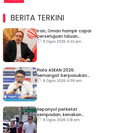
BERITA TERKINI
Iran, Oman hampir capai
persetujuan laluan
sementara Selat Hormuz
9 Ogos 2026 4:22 am
Piala ASEAN 2026:
Semangat berpasukan
kunci Harimau Malaya ke
9 Ogos 2026 4:09 am
separuh akhir
Sepanyol perketat
sempadan, kenakan
pemeriksaan ketibaan
9 Ogos 2026 3:18 am
dari Itali