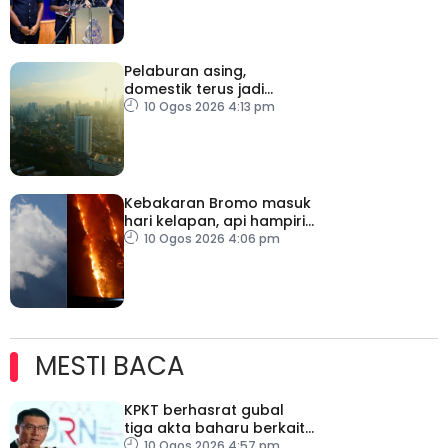
Pelaburan asing,
domestik terus jadi
pemangkin pertumbuhan
10 Ogos 2026 4:13 pm
ekonomi Malaysia
Kebakaran Bromo masuk
hari kelapan, api hampiri
penempatan penduduk
10 Ogos 2026 4:06 pm
MESTI BACA
KPKT berhasrat gubal
tiga akta baharu berkait
perumahan
10 Ogos 2026 4:57 pm