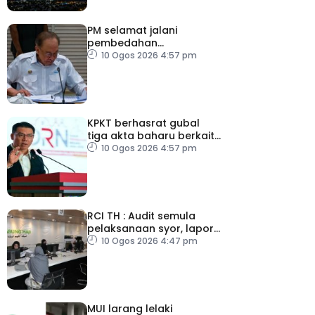
PM selamat jalani
pembedahan
laparoskopi rawat hernia
10 Ogos 2026 4:57 pm
perut
KPKT berhasrat gubal
tiga akta baharu berkait
perumahan
10 Ogos 2026 4:57 pm
RCI TH : Audit semula
pelaksanaan syor, lapor
secara terus
10 Ogos 2026 4:47 pm
MUI larang lelaki