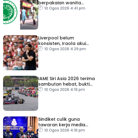
berpakaian wanita
sempena Hari
10 Ogos 2026 4:41 pm
Kemerdekaan
Liverpool belum
konsisten, Iraola akui
masih banyak perlu
10 Ogos 2026 4:29 pm
diperbaiki
IAME Siri Asia 2026 terima
sambutan hebat, bukti
Malaysia bertaraf dunia
10 Ogos 2026 4:19 pm
Sindiket culik guna
tawaran kerja media
sosial tumpas
10 Ogos 2026 4:16 pm