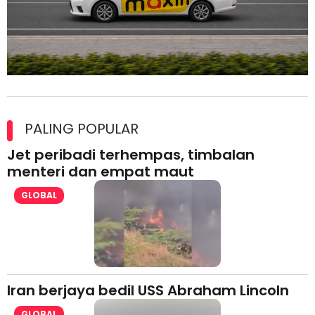
Maxim Malaysia dedah laporan keselamatan, pematuhan
lesen separuh pertama 2026
PALING POPULAR
Jet peribadi terhempas, timbalan
menteri dan empat maut
GLOBAL
Iran berjaya bedil USS Abraham Lincoln
GLOBAL