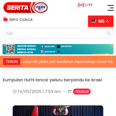
INFO CUACA
MS
PM selamat jalani pembedahan laparoskopi rawat hernia perut
TERKINI
Kumpulan Huthi lancar peluru berpandu ke Israel
14/05/2025 | 7:53 am
Global