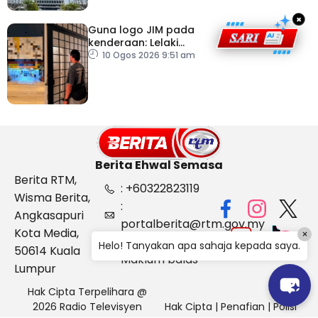
×
Guna logo JIM pada
kenderaan: Lelaki
Pakistan dicekup
10 Ogos 2026 9:51 am
Berita Ehwal Semasa
Berita RTM,
: +60322823119
Wisma Berita,
:
Angkasapuri
portalberita@rtm.gov.my
Kota Media,
×
: Aduan &
Helo! Tanyakan apa sahaja kepada saya.
50614 Kuala
Maklum balas
Lumpur
Hak Cipta Terpelihara @
2026 Radio Televisyen
Hak Cipta
|
Penafian
|
Polisi