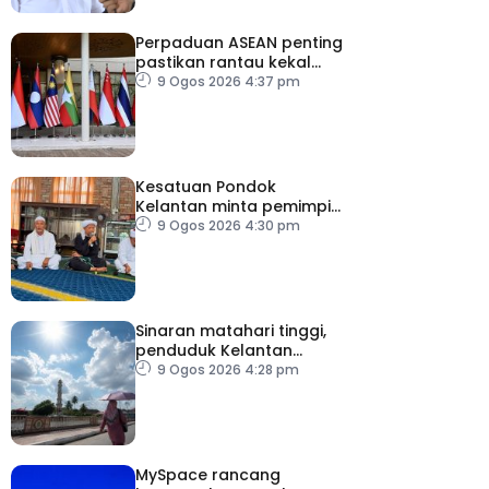
Perpaduan ASEAN penting
pastikan rantau kekal
aman, stabil
9 Ogos 2026 4:37 pm
Kesatuan Pondok
Kelantan minta pemimpin
politik lebih berhemah
9 Ogos 2026 4:30 pm
keluar kenyataan
Sinaran matahari tinggi,
penduduk Kelantan
hadkan aktiviti luar
9 Ogos 2026 4:28 pm
MySpace rancang