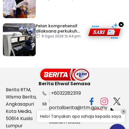
×
Pelan komprehensif
dilaksana perkukuh
keselamatan
9 Ogos 2026 12:44 pm
pemeriksaan bagasi di
KLIA
Berita Ehwal Semasa
Berita RTM,
: +60322823119
Wisma Berita,
:
Angkasapuri
portalberita@rtm.gov.my
Kota Media,
×
: Aduan &
Helo! Tanyakan apa sahaja kepada saya.
50614 Kuala
Maklum balas
Lumpur