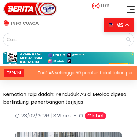
INFO CUACA
MS
TERKINI
Tarif AS sehingga 50 peratus bakal tekan pengguna, 
Kematian raja dadah: Penduduk AS di Mexico digesa
berlindung, penerbangan terjejas
23/02/2026 | 8:21 am
Global