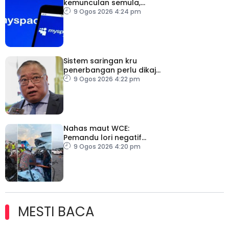
kemunculan semula,
manfaatkan nostalgia
9 Ogos 2026 4:24 pm
pengguna
Sistem saringan kru
penerbangan perlu dikaji
semula – Tiong
9 Ogos 2026 4:22 pm
Nahas maut WCE:
Pemandu lori negatif
ujian air kencing
9 Ogos 2026 4:20 pm
MESTI BACA