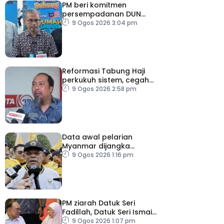
PM beri komitmen
persempadanan DUN
Sarawak, minta laporan
9 Ogos 2026 3:04 pm
SPR – Datuk Seri Fahmi
Reformasi Tabung Haji
perkukuh sistem, cegah
kesilapan berulang
9 Ogos 2026 2:58 pm
Data awal pelarian
Myanmar dijangka
diperoleh suku keempat
9 Ogos 2026 1:16 pm
2026
PM ziarah Datuk Seri
Fadillah, Datuk Seri Ismail
Sabri di IJN
9 Ogos 2026 1:07 pm