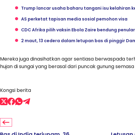
Trump lancar usaha baharu tangani isu kelahiran 
AS perketat tapisan media sosial pemohon visa
CDC Afrika pilih vaksin Ebola Zaire bendung penul
2 maut, 13 cedera dalam letupan bas di pinggir Da
Mereka juga dinasihatkan agar sentiasa berwaspada terha
hujan di sungai yang berasal dari puncak gunung semasa
Kongsi berita
Bas di India terjunam, 36
Letusan 