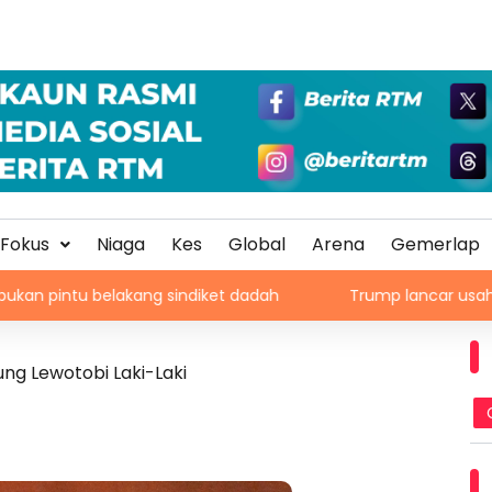
Fokus
Niaga
Kes
Global
Arena
Gemerlap
belakang sindiket dadah
Trump lancar usaha baharu tan
ng Lewotobi Laki-Laki