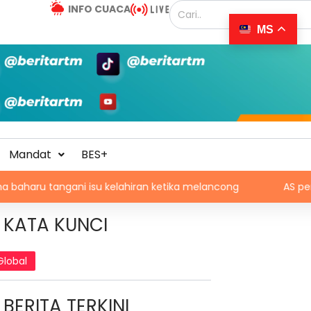
INFO CUACA
MS
Mandat
BES+
gani isu kelahiran ketika melancong
AS perketat tapis
KATA KUNCI
Global
BERITA TERKINI