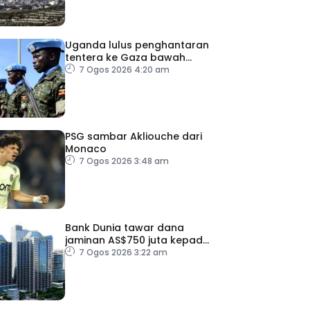
Uganda lulus penghantaran
tentera ke Gaza bawah
pelan pelucutan senjata
7 Ogos 2026 4:20 am
PSG sambar Akliouche dari
Monaco
7 Ogos 2026 3:48 am
Bank Dunia tawar dana
jaminan AS$750 juta kepada
Indonesia bantu
7 Ogos 2026 3:22 am
perusahaan kecil