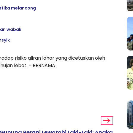
ketika melancong
aran wabak
msyik
dap risiko aliran lahar yang dicetuskan oleh
 hujan lebat. – BERNAMA
Gunung Berapi Lewotobi Laki-Laki: Angka