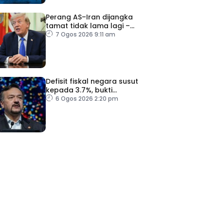
Perang AS–Iran dijangka
tamat tidak lama lagi –
Trump
7 Ogos 2026 9:11 am
Defisit fiskal negara susut
kepada 3.7%, bukti
keyakinan pelabur masih
6 Ogos 2026 2:20 pm
kukuh
ad Perkasa SCORE Marathon 2026 Melalui Kerjasama
engaruh Larian Antarabangsa