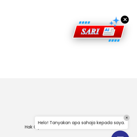
×
×
Helo! Tanyakan apa sahaja kepada saya.
Hak Cipta
|
Penafian
|
Polisi Keselamatan