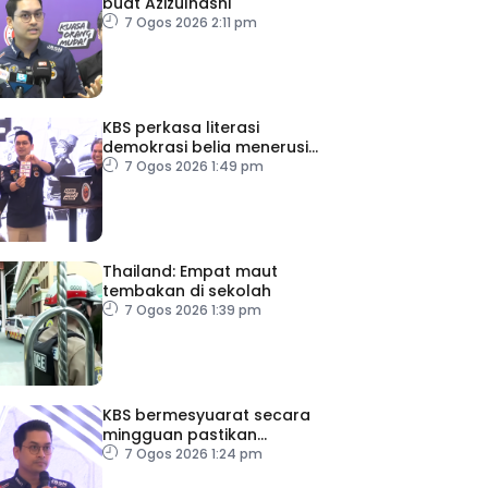
buat Azizulhasni
7 Ogos 2026 2:11 pm
KBS perkasa literasi
demokrasi belia menerusi
Bulan Rakan Demokrasi
7 Ogos 2026 1:49 pm
2026
Thailand: Empat maut
tembakan di sekolah
7 Ogos 2026 1:39 pm
KBS bermesyuarat secara
mingguan pastikan
persiapan F1 lancar
7 Ogos 2026 1:24 pm