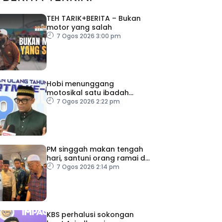
TEH TARIK+BERITA – Bukan
motor yang salah
7 Ogos 2026 3:00 pm
Hobi menunggang
motosikal satu ibadah
sekiranya dilakukan dengan
7 Ogos 2026 2:22 pm
niat dan cara betul
PM singgah makan tengah
hari, santuni orang ramai di
Alor Gajah
7 Ogos 2026 2:14 pm
KBS perhalusi sokongan