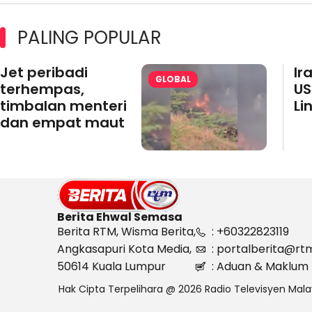
PALING POPULAR
Jet peribadi
Ir
GLOBAL
terhempas,
US
timbalan menteri
Li
dan empat maut
Berita Ehwal Semasa
Berita RTM, Wisma Berita,
: +60322823119
Angkasapuri Kota Media,
: portalberita@rt
50614 Kuala Lumpur
: Aduan & Maklum 
Hak Cipta Terpelihara @ 2026 Radio Televisyen Mala