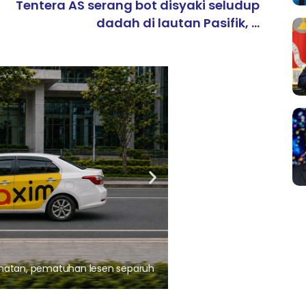
Tentera AS serang bot disyaki seludup
dadah di lautan Pasifik, ...
ARTIKEL TAJAAN
, pematuhan lesen separuh
Ajinomoto (Malaysia) Berh
aminoVITAL® Bersama Pemp