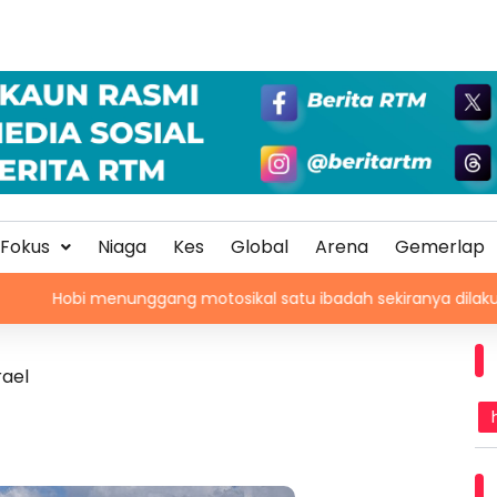
Fokus
Niaga
Kes
Global
Arena
Gemerlap
enunggang motosikal satu ibadah sekiranya dilakukan dengan n
rael