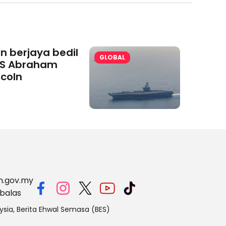
an berjaya bedil
GLOBAL
S Abraham
ncoln
m.gov.my
balas
ysia, Berita Ehwal Semasa (BES)