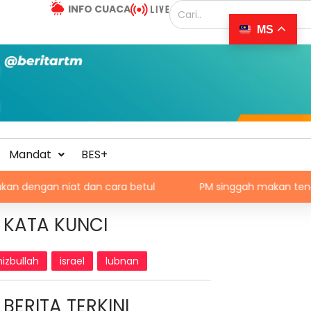
INFO CUACA
MS
Mandat
BES+
iat dan cara betul
PM singgah makan tengah hari, santu
KATA KUNCI
hizbullah
israel
lubnan
BERITA TERKINI