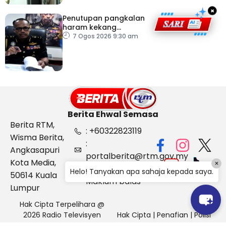
×
Penutupan pangkalan
haram kekang
penyeludupan di
7 Ogos 2026 9:30 am
Kelantan
Berita Ehwal Semasa
Berita RTM,
: +60322823119
Wisma Berita,
:
Angkasapuri
portalberita@rtm.gov.my
Kota Media,
×
: Aduan &
Helo! Tanyakan apa sahaja kepada saya.
50614 Kuala
Maklum balas
Lumpur
Hak Cipta Terpelihara @
2026 Radio Televisyen
Hak Cipta
|
Penafian
|
Polisi
Malaysia, Berita Ehwal
Keselamatan