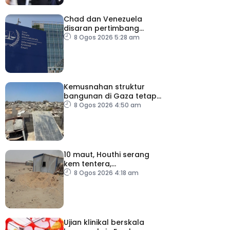
Chad dan Venezuela
disaran pertimbang
semula keputusan tarik
8 Ogos 2026 5:28 am
diri daripada ICC
Kemusnahan struktur
bangunan di Gaza tetap
catat peningkatan
8 Ogos 2026 4:50 am
10 maut, Houthi serang
kem tentera,
penempatan pelarian
8 Ogos 2026 4:18 am
Ujian klinikal berskala