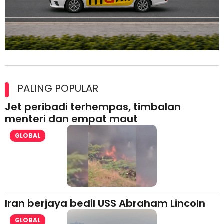
Maxim Malaysia dedah laporan keselamatan, pematuhan
lesen separuh pertama 2026
PALING POPULAR
Jet peribadi terhempas, timbalan
menteri dan empat maut
GLOBAL
Iran berjaya bedil USS Abraham Lincoln
GLOBAL