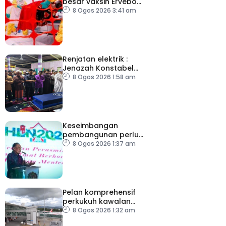
besar vaksin Ervebo
tangani wabak Ebola
8 Ogos 2026 3:41 am
Renjatan elektrik :
Jenazah Konstabel
Muhammad Raimi
8 Ogos 2026 1:58 am
selamat dikebumikan
Keseimbangan
pembangunan perlu
ambil kira lokasi tumpuan
8 Ogos 2026 1:37 am
Pelan komprehensif
perkukuh kawalan
keselamatan di semua
8 Ogos 2026 1:32 am
lapangan terbang