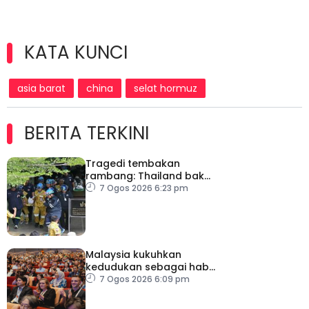
KATA KUNCI
asia barat
china
selat hormuz
BERITA TERKINI
Tragedi tembakan
rambang: Thailand bakal
umum pelan tindakan
7 Ogos 2026 6:23 pm
kesihatan mental
Malaysia kukuhkan
kedudukan sebagai hab
acara perniagaan
7 Ogos 2026 6:09 pm
antarabangsa