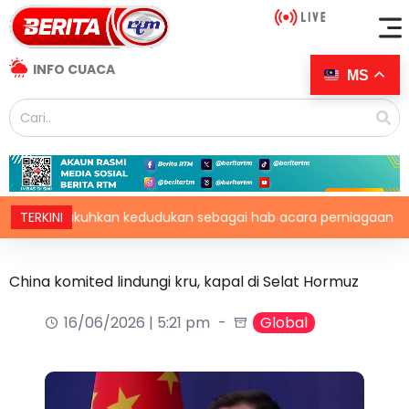
INFO CUACA
MS
a kukuhkan kedudukan sebagai hab acara perniagaan antaraba
TERKINI
China komited lindungi kru, kapal di Selat Hormuz
16/06/2026 | 5:21 pm
Global