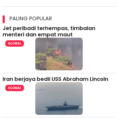
Maxim Malaysia dedah laporan keselamatan, pematuhan
lesen separuh pertama 2026
PALING POPULAR
Jet peribadi terhempas, timbalan
menteri dan empat maut
GLOBAL
Iran berjaya bedil USS Abraham Lincoln
GLOBAL