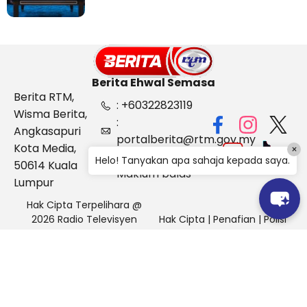
Berita Ehwal Semasa
Berita RTM,
: +60322823119
Wisma Berita,
:
Angkasapuri
portalberita@rtm.gov.my
Kota Media,
×
: Aduan &
Helo! Tanyakan apa sahaja kepada saya.
50614 Kuala
Maklum balas
Lumpur
Hak Cipta Terpelihara @
2026 Radio Televisyen
Hak Cipta
|
Penafian
|
Polisi
Malaysia, Berita Ehwal
Keselamatan
Semasa (BES)
Pihak Portal Berita RTM tidak bertanggungjawab terhadap