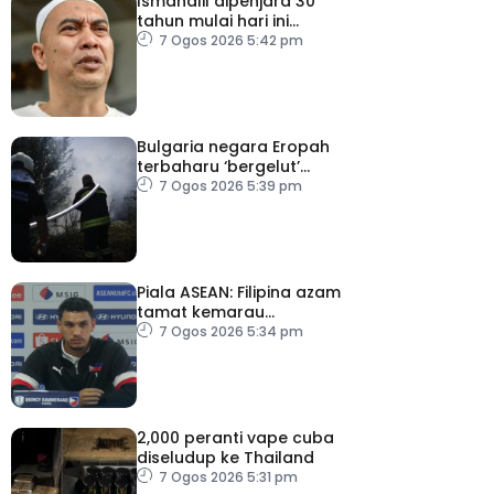
Ismahalil dipenjara 30
tahun mulai hari ini
kerana edar dadah
7 Ogos 2026 5:42 pm
Bulgaria negara Eropah
terbaharu ‘bergelut’
kebakaran hutan
7 Ogos 2026 5:39 pm
Piala ASEAN: Filipina azam
tamat kemarau
kemenangan ke atas
7 Ogos 2026 5:34 pm
Malaysia
2,000 peranti vape cuba
diseludup ke Thailand
7 Ogos 2026 5:31 pm