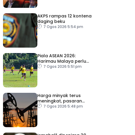
AKPS rampas 12 kontena
daging beku
7 Ogos 2026 5:54 pm
Piala ASEAN 2026:
Harimau Malaya perlu
lebih agresif
7 Ogos 2026 5:51 pm
Harga minyak terus
meningkat, pasaran
saham merosot ekoran
7 Ogos 2026 5:48 pm
kebimbangan baharu di
Selat Hormuz