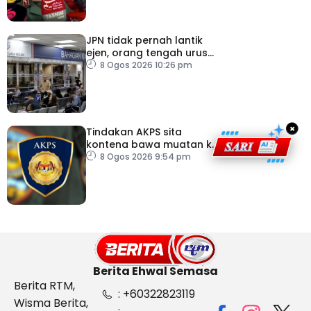
JPN tidak pernah lantik
ejen, orang tengah urus
dokumentasi
8 Ogos 2026 10:26 pm
×
Tindakan AKPS sita
kontena bawa muatan ke
Israel bukti ketegasan
8 Ogos 2026 9:54 pm
Malaysia
Berita Ehwal Semasa
Berita RTM,
: +60322823119
Wisma Berita,