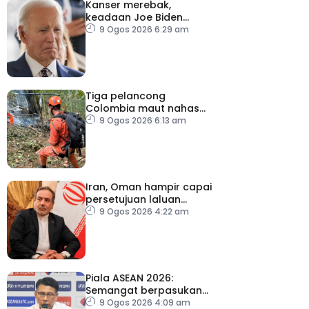
Kanser merebak,
keadaan Joe Biden
semakin serius
9 Ogos 2026 6:29 am
Tiga pelancong
Colombia maut nahas
helikopter di Rio de
9 Ogos 2026 6:13 am
Janeiro
Iran, Oman hampir capai
persetujuan laluan
sementara Selat Hormuz
9 Ogos 2026 4:22 am
Piala ASEAN 2026:
Semangat berpasukan
kunci Harimau Malaya ke
9 Ogos 2026 4:09 am