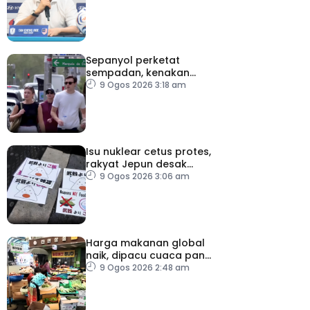
separuh akhir
Sepanyol perketat
sempadan, kenakan
pemeriksaan ketibaan
9 Ogos 2026 3:18 am
dari Itali
Isu nuklear cetus protes,
rakyat Jepun desak
dasar dikaji semula
9 Ogos 2026 3:06 am
Harga makanan global
naik, dipacu cuaca panas
dan ketegangan
9 Ogos 2026 2:48 am
geopolitik