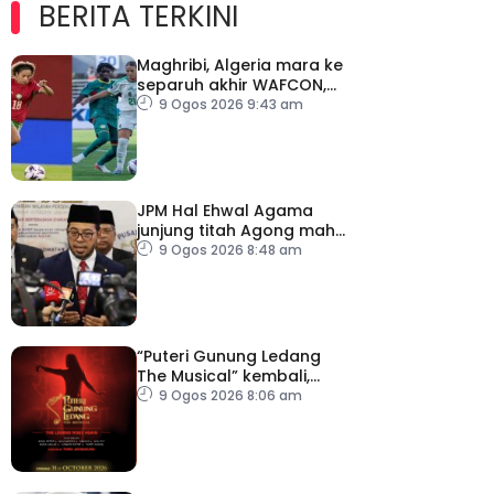
BERITA TERKINI
Maghribi, Algeria mara ke
separuh akhir WAFCON,
layak ke Piala Dunia
9 Ogos 2026 9:43 am
Wanita 2027
JPM Hal Ehwal Agama
junjung titah Agong mahu
RCI TH dijalan tanpa
9 Ogos 2026 8:48 am
kompromi
“Puteri Gunung Ledang
The Musical” kembali,
tiket mula dijual
9 Ogos 2026 8:06 am