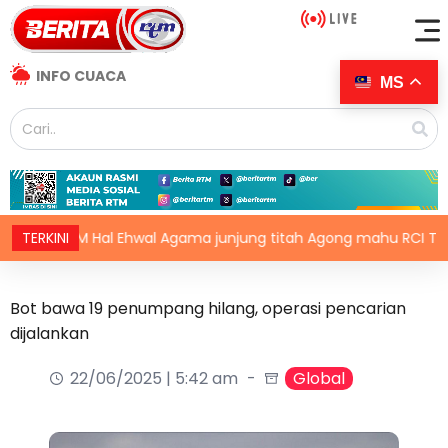
INFO CUACA
MS
JPM Hal Ehwal Agama junjung titah Agong mahu RCI TH dijala
TERKINI
Bot bawa 19 penumpang hilang, operasi pencarian
dijalankan
22/06/2025 | 5:42 am
Global